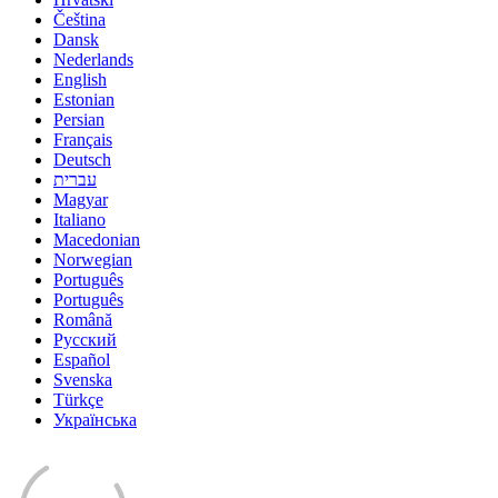
Čeština
Dansk
Nederlands
English
Estonian
Persian
Français
Deutsch
עברית
Magyar
Italiano
Macedonian
Norwegian
Português
Português
Română
Русский
Español
Svenska
Türkçe
Українська