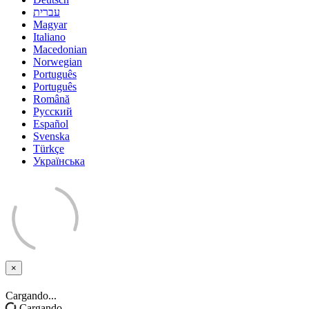
עברית
Magyar
Italiano
Macedonian
Norwegian
Português
Português
Română
Русский
Español
Svenska
Türkçe
Українська
×
Cerrar
Cargando...
Cargando...