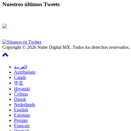
Nuestros últimos Tweets
Copyright © 2026 Nube Digital MX. Todos los derechos reservados.
العربية
Azerbaijani
Català
中文
Hrvatski
Čeština
Dansk
Nederlands
English
Estonian
Persian
Français
Deutsch