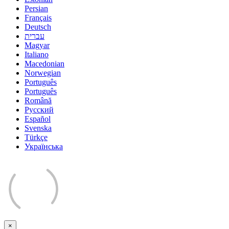
Persian
Français
Deutsch
עברית
Magyar
Italiano
Macedonian
Norwegian
Português
Português
Română
Русский
Español
Svenska
Türkçe
Українська
×