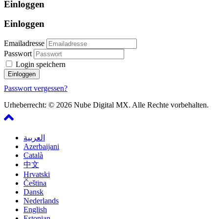
Einloggen
Einloggen
Emailadresse
Passwort
Login speichern
Passwort vergessen?
Urheberrecht: © 2026 Nube Digital MX. Alle Rechte vorbehalten.
العربية
Azerbaijani
Català
中文
Hrvatski
Čeština
Dansk
Nederlands
English
Estonian