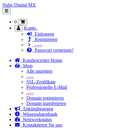
Nube Digital MX
Navigation
ein-/ausblenden
0
Konto
Einloggen
Registrieren
-----
Passwort vergessen?
Kundencenter Home
Shop
Alle anzeigen
-----
SSL-Zertifikate
Professionelle E-Mail
-----
Domain registrieren
Domain transferieren
Ankündigungen
Wissensdatenbank
Netzwerkstatus
Kontaktieren Sie uns