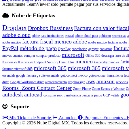
Actualmente TeamViewer solo permite pagar por sus servicios digitale
Nube de Etiquetas
Dropbox
Dropbox Bussiness
Factura con valor fisca
adobe cloud
adobe para instituciones
estatal
adobe cloud para gobierno
secretarias
a
factura fiscal mexico adobe
adobe mexico
adobe mexico
facturar adobe
PayPal
método de pago
factur
OpenPay
cancelación
agregar
contactos
microsoft
nuevas cuentas
comprar
comprar producto
Office 365
descargar
area de cl
mexico
factu
Kaspersky
Kaspersky Endpoint Security Cloud Plus
kaspersky moviles
microsoft 365
microsoft 365
microsoft v
facturar microsoft 365
essentials google
factura g suite essentials
gotoconnect mexico
gotowebinar
herramienta
fac
aws
amazon
drive
Google Workspace drive
almacenamiento
dropboxsign
servicios
Rooms Zoom Contact Center
Zoom Phone
Zoom Events y Webinar
Z
autodesk
autocad
goo
consumo
root
transferencia bancaria
pesos
GCP
valida
Soporte
Mis Tickets de Soporte
Anuncios
Preguntas Frecuentes -
Copyright © 2026 Nube Digital MX. Todos los derechos reservados.