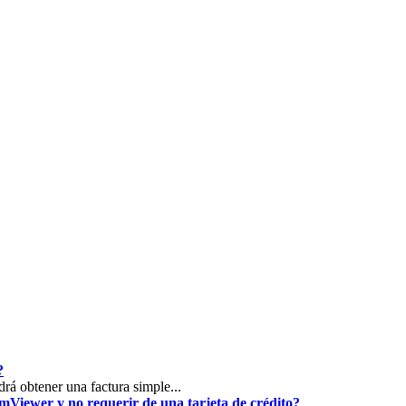
?
rá obtener una factura simple...
mViewer y no requerir de una tarjeta de crédito?