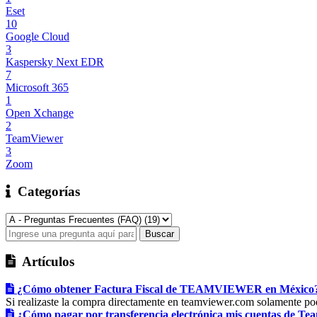
Eset
10
Google Cloud
3
Kaspersky Next EDR
7
Microsoft 365
1
Open Xchange
2
TeamViewer
3
Zoom
Categorías
Artículos
¿Cómo obtener Factura Fiscal de TEAMVIEWER en México
Si realizaste la compra directamente en teamviewer.com solamente pod
¿Cómo pagar por transferencia electrónica mis cuentas de Tea