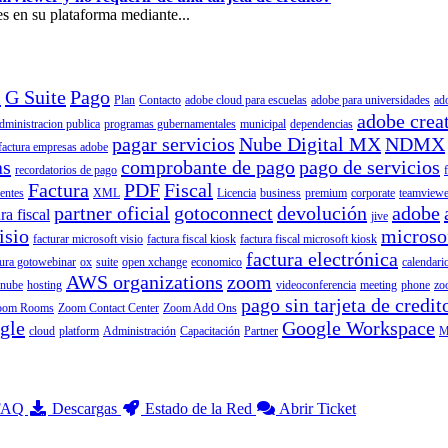
s en su plataforma mediante...
l
G Suite
Pago
Plan
Contacto
adobe cloud para escuelas
adobe para universidades
ad
adobe crea
dministracion publica
programas gubernamentales
municipal
dependencias
pagar servicios
Nube Digital MX
NDMX
factura empresas adobe
as
comprobante de pago
pago de servicios
recordatorios de pago
Factura
PDF
Fiscal
ientes
XML
Licencia
business
premium
corporate
teamviewe
partner oficial
gotoconnect
devolución
adobe
ra fiscal
jive
isio
microso
facturar microsoft visio
factura fiscal kiosk
factura fiscal microsoft kiosk
factura electrónica
tura gotowebinar
ox
suite
open xchange
economico
calendari
AWS organizations
zoom
nube
hosting
videoconferencia
meeting
phone
zo
pago sin tarjeta de credit
oom Rooms
Zoom Contact Center
Zoom Add Ons
gle
Google Workspace
cloud
platform
Administración
Capacitación
Partner
M
 FAQ
Descargas
Estado de la Red
Abrir Ticket