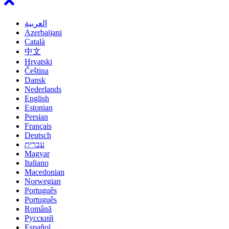
العربية
Azerbaijani
Català
中文
Hrvatski
Čeština
Dansk
Nederlands
English
Estonian
Persian
Français
Deutsch
עברית
Magyar
Italiano
Macedonian
Norwegian
Português
Português
Română
Русский
Español