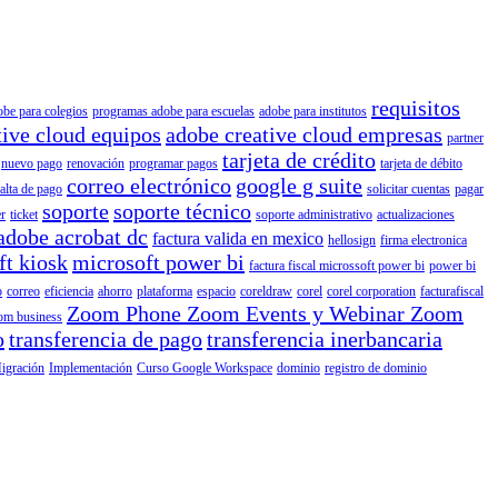
requisitos
obe para colegios
programas adobe para escuelas
adobe para institutos
tive cloud equipos
adobe creative cloud empresas
partner
tarjeta de crédito
nuevo pago
renovación
programar pagos
tarjeta de débito
correo electrónico
google g suite
falta de pago
solicitar cuentas
pagar
soporte
soporte técnico
r
ticket
soporte administrativo
actualizaciones
adobe acrobat dc
factura valida en mexico
hellosign
firma electronica
ft kiosk
microsoft power bi
factura fiscal microssoft power bi
power bi
o
correo
eficiencia
ahorro
plataforma
espacio
coreldraw
corel
corel corporation
facturafiscal
Zoom Phone Zoom Events y Webinar Zoom
om business
o
transferencia de pago
transferencia inerbancaria
igración
Implementación
Curso Google Workspace
dominio
registro de dominio