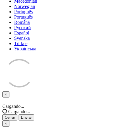
Macedonian
Norwegian
Português
Português
Română
Русский
Español
Svenska
Türkçe
Українська
×
Cerrar
Cargando...
Cargando...
Cerrar
Enviar
×