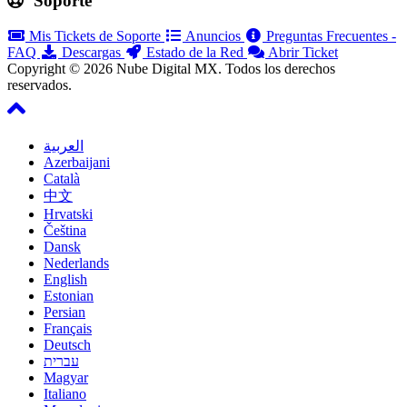
Soporte
Mis Tickets de Soporte
Anuncios
Preguntas Frecuentes -
FAQ
Descargas
Estado de la Red
Abrir Ticket
Copyright © 2026 Nube Digital MX. Todos los derechos
reservados.
العربية
Azerbaijani
Català
中文
Hrvatski
Čeština
Dansk
Nederlands
English
Estonian
Persian
Français
Deutsch
עברית
Magyar
Italiano