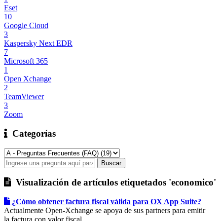
Eset
10
Google Cloud
3
Kaspersky Next EDR
7
Microsoft 365
1
Open Xchange
2
TeamViewer
3
Zoom
Categorías
Visualización de artículos etiquetados 'economico'
¿Cómo obtener factura fiscal válida para OX App Suite?
Actualmente Open-Xchange se apoya de sus partners para emitir
la factura con valor fiscal...