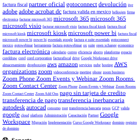
partner oficial
gotoconnect
devolución
factura fiscal
jive
adobe
adobe acrobat dc
factura valida en mexico
hellosign
firma
microsoft 365
microsoft 365
electronica
facturar microsoft 365
microsoft visio
facturar microsoft visio
factura fiscal kiosk
factura fiscal
microsoft kiosk
microsoft power bi
microsoft kiosk
factura fiscal
microssoft power bi
power bi
essentials google
factura g suite essentials
gotoconnect
mexico
gotowebinar
herramienta
factura gotowebinar
ox
suite
open xchange
economico
factura electrónica
calendario
correo
eficiencia
ahorro
plataforma
espacio
coreldraw
corel
corel corporation
facturafiscal
drive
Google Workspace drive
aws
amazon
AWS
almacenamiento
dropboxsign
servicios
nube
hosting
organizations
zoom
videoconferencia
meeting
phone
zoom business
Zoom Phone Zoom Events y Webinar Zoom Rooms
Zoom Contact Center
Zoom Phone
Zoom Events y Webinar
Zoom Rooms
pago sin tarjeta de credito
Zoom Contact Center
Zoom Add Ons
transferencia de pago
transferencia inerbancaria
autodesk
autocad
consumo
root
transferencia bancaria
pesos
GCP
valida
google
Google
cloud
platform
Administración
Capacitación
Partner
Workspace
Migración
Implementación
Curso Google Workspace
dominio
registro
de dominio