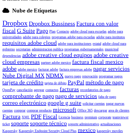
Nube de Etiquetas
Dropbox
Dropbox Bussiness
Factura con valor
fiscal
G Suite
Pago
Plan
Contacto
adobe cloud para escuelas
adobe para
universidades
adobe para colegios
programas adobe para escuelas
adobe para institutos
requisitos adobe cloud
adobe para instituciones
estatal
adobe cloud para
gobierno
secretarias
administracion publica
programas gubernamentales
municipal
adobe creative cloud equipos
adobe creative
dependencias
cloud empresas
factura fiscal mexico
partner adobe mexico
adobe
pagar servicios
adobe mexico
facturar adobe
factura empresas adobe
Nube Digital MX
NDMX
nuevo pago
renovación
programar pagos
tarjeta de crédito
PayPal
método de pago
tarjeta de débito
facturas
OpenPay
cancelación
agregar
contactos
recordatorios de pago
comprobante de pago
pago de servicios
falta de pago
correo electrónico
google g suite
solicitar cuentas
pagar nuevas
microsoft
cuentas
comprar
comprar producto
Office 365
descargar
area de clientes
Factura
PDF
Fiscal
XML
Licencia
business
premium
corporate
teamviewer
soporte
soporte técnico
ticket
soporte administrativo
actualizaciones
mexico
Kaspersky
Kaspersky Endpoint Security Cloud Plus
kaspersky moviles