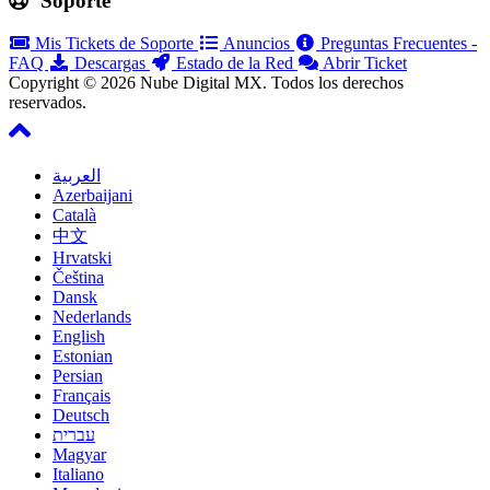
Soporte
Mis Tickets de Soporte
Anuncios
Preguntas Frecuentes -
FAQ
Descargas
Estado de la Red
Abrir Ticket
Copyright © 2026 Nube Digital MX. Todos los derechos
reservados.
العربية
Azerbaijani
Català
中文
Hrvatski
Čeština
Dansk
Nederlands
English
Estonian
Persian
Français
Deutsch
עברית
Magyar
Italiano