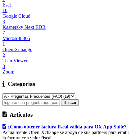
Eset
10
Google Cloud
3
Kaspersky Next EDR
7
Microsoft 365
1
Open Xchange
2
TeamViewer
3
Zoom
Categorías
Artículos
¿Cómo obtener factura fiscal válida para OX App Suite?
Actualmente Open-Xchange se apoya de sus partners para emitir
la factura con valor fiscal...