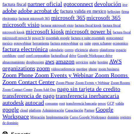
partner oficial
gotoconnect
devolución
factura fiscal
jive
adobe
adobe acrobat dc
factura valida en mexico
hellosign
firma
microsoft 365
microsoft 365
electronica
facturar microsoft 365
microsoft visio
facturar microsoft visio
factura fiscal kiosk
factura fiscal
microsoft kiosk
microsoft power bi
microsoft kiosk
factura fiscal
microssoft power bi
power bi
essentials google
factura g suite essentials
gotoconnect
mexico
gotowebinar
herramienta
factura gotowebinar
ox
suite
open xchange
economico
factura electrónica
calendario
correo
eficiencia
ahorro
plataforma
espacio
coreldraw
corel
corel corporation
facturafiscal
drive
Google Workspace drive
aws
amazon
AWS
almacenamiento
dropboxsign
servicios
nube
hosting
organizations
zoom
videoconferencia
meeting
phone
zoom business
Zoom Phone Zoom Events y Webinar Zoom Rooms
Zoom Contact Center
Zoom Phone
Zoom Events y Webinar
Zoom Rooms
pago sin tarjeta de credito
Zoom Contact Center
Zoom Add Ons
transferencia de pago
transferencia inerbancaria
autodesk
autocad
consumo
root
transferencia bancaria
pesos
GCP
valida
google
Google
cloud
platform
Administración
Capacitación
Partner
Workspace
Migración
Implementación
Curso Google Workspace
dominio
registro
de dominio