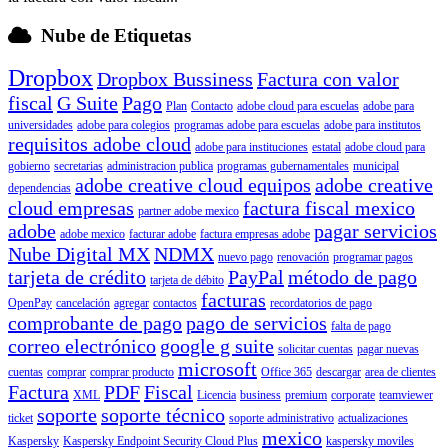
Nube de Etiquetas
Dropbox
Dropbox Bussiness
Factura con valor
fiscal
G Suite
Pago
Plan
Contacto
adobe cloud para escuelas
adobe para
universidades
adobe para colegios
programas adobe para escuelas
adobe para institutos
requisitos adobe cloud
adobe para instituciones
estatal
adobe cloud para
gobierno
secretarias
administracion publica
programas gubernamentales
municipal
adobe creative cloud equipos
adobe creative
dependencias
cloud empresas
factura fiscal mexico
partner adobe mexico
adobe
pagar servicios
adobe mexico
facturar adobe
factura empresas adobe
Nube Digital MX
NDMX
nuevo pago
renovación
programar pagos
tarjeta de crédito
PayPal
método de pago
tarjeta de débito
facturas
OpenPay
cancelación
agregar
contactos
recordatorios de pago
comprobante de pago
pago de servicios
falta de pago
correo electrónico
google g suite
solicitar cuentas
pagar nuevas
microsoft
cuentas
comprar
comprar producto
Office 365
descargar
area de clientes
Factura
PDF
Fiscal
XML
Licencia
business
premium
corporate
teamviewer
soporte
soporte técnico
ticket
soporte administrativo
actualizaciones
mexico
Kaspersky
Kaspersky Endpoint Security Cloud Plus
kaspersky moviles