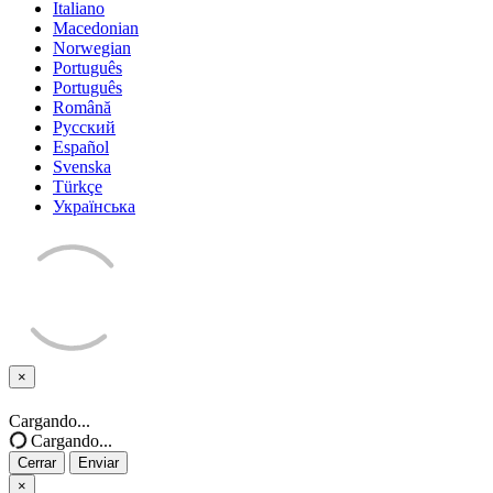
Italiano
Macedonian
Norwegian
Português
Português
Română
Русский
Español
Svenska
Türkçe
Українська
×
Cerrar
Cargando...
Cargando...
Cerrar
Enviar
×