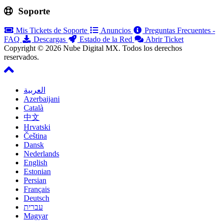
Soporte
Mis Tickets de Soporte
Anuncios
Preguntas Frecuentes -
FAQ
Descargas
Estado de la Red
Abrir Ticket
Copyright © 2026 Nube Digital MX. Todos los derechos
reservados.
العربية
Azerbaijani
Català
中文
Hrvatski
Čeština
Dansk
Nederlands
English
Estonian
Persian
Français
Deutsch
עברית
Magyar