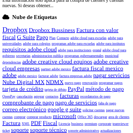
Esta información solo aplica para la compra de clientes y cuentas
nuevas. Si deseas obtener...
Nube de Etiquetas
Dropbox
Dropbox Bussiness
Factura con valor
fiscal
G Suite
Pago
Plan
Contacto
adobe cloud para escuelas
adobe para
universidades
adobe para colegios
programas adobe para escuelas
adobe para institutos
requisitos adobe cloud
adobe para instituciones
estatal
adobe cloud para
gobierno
secretarias
administracion publica
programas gubernamentales
municipal
adobe creative cloud equipos
adobe creative
dependencias
cloud empresas
factura fiscal mexico
partner adobe mexico
adobe
pagar servicios
adobe mexico
facturar adobe
factura empresas adobe
Nube Digital MX
NDMX
nuevo pago
renovación
programar pagos
tarjeta de crédito
PayPal
método de pago
tarjeta de débito
facturas
OpenPay
cancelación
agregar
contactos
recordatorios de pago
comprobante de pago
pago de servicios
falta de pago
correo electrónico
google g suite
solicitar cuentas
pagar nuevas
microsoft
cuentas
comprar
comprar producto
Office 365
descargar
area de clientes
Factura
PDF
Fiscal
XML
Licencia
business
premium
corporate
teamviewer
soporte
soporte técnico
ticket
soporte administrativo
actualizaciones