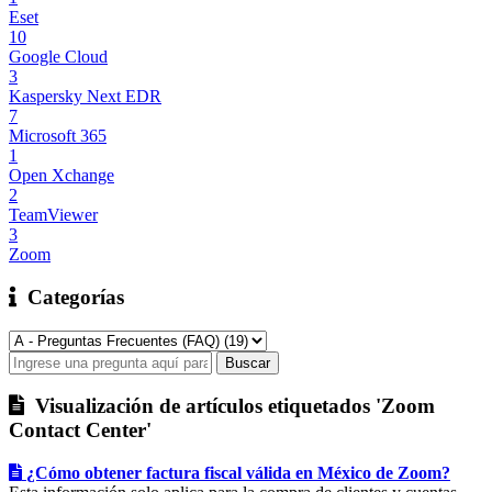
Eset
10
Google Cloud
3
Kaspersky Next EDR
7
Microsoft 365
1
Open Xchange
2
TeamViewer
3
Zoom
Categorías
Visualización de artículos etiquetados 'Zoom
Contact Center'
¿Cómo obtener factura fiscal válida en México de Zoom?