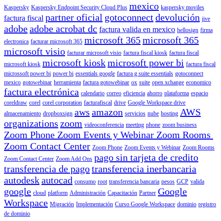
mexico
Kaspersky
Kaspersky Endpoint Security Cloud Plus
kaspersky moviles
partner oficial
gotoconnect
devolución
factura fiscal
jive
adobe
adobe acrobat dc
factura valida en mexico
hellosign
firma
microsoft 365
microsoft 365
electronica
facturar microsoft 365
microsoft visio
facturar microsoft visio
factura fiscal kiosk
factura fiscal
microsoft kiosk
microsoft power bi
microsoft kiosk
factura fiscal
microssoft power bi
power bi
essentials google
factura g suite essentials
gotoconnect
mexico
gotowebinar
herramienta
factura gotowebinar
ox
suite
open xchange
economico
factura electrónica
calendario
correo
eficiencia
ahorro
plataforma
espacio
coreldraw
corel
corel corporation
facturafiscal
drive
Google Workspace drive
aws
amazon
AWS
almacenamiento
dropboxsign
servicios
nube
hosting
organizations
zoom
videoconferencia
meeting
phone
zoom business
Zoom Phone Zoom Events y Webinar Zoom Rooms
Zoom Contact Center
Zoom Phone
Zoom Events y Webinar
Zoom Rooms
pago sin tarjeta de credito
Zoom Contact Center
Zoom Add Ons
transferencia de pago
transferencia inerbancaria
autodesk
autocad
consumo
root
transferencia bancaria
pesos
GCP
valida
google
Google
cloud
platform
Administración
Capacitación
Partner
Workspace
Migración
Implementación
Curso Google Workspace
dominio
registro
de dominio