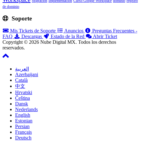
Migración
Implementación
Curso Google Workspace
dominio
registro
de dominio
Soporte
Mis Tickets de Soporte
Anuncios
Preguntas Frecuentes -
FAQ
Descargas
Estado de la Red
Abrir Ticket
Copyright © 2026 Nube Digital MX. Todos los derechos
reservados.
العربية
Azerbaijani
Català
中文
Hrvatski
Čeština
Dansk
Nederlands
English
Estonian
Persian
Français
Deutsch