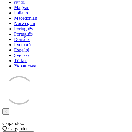
עברית
Magyar
Italiano
Macedonian
Norwegian
Português
Português
Română
Русский
Español
Svenska
Türkçe
Українська
×
Cerrar
Cargando...
Cargando...