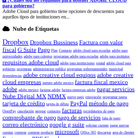
¿Cuáles son los requisitos para obtener ADOBE CLOUD
para gobierno?
Adobe Cloud para gobierno tiene opciones de descuentos para
aquellos tipos de instituciones en...
Nube de Etiquetas
Dropbox
Dropbox Bussiness
Factura con valor
fiscal
G Suite
Pago
Plan
Contacto
adobe cloud para escuelas
adobe para
universidades
adobe para colegios
programas adobe para escuelas
adobe para institutos
requisitos adobe cloud
adobe para instituciones
estatal
adobe cloud para
gobierno
secretarias
administracion publica
programas gubernamentales
municipal
adobe creative cloud equipos
adobe creative
dependencias
cloud empresas
factura fiscal mexico
partner adobe mexico
adobe
pagar servicios
adobe mexico
facturar adobe
factura empresas adobe
Nube Digital MX
NDMX
nuevo pago
renovación
programar pagos
tarjeta de crédito
PayPal
método de pago
tarjeta de débito
facturas
OpenPay
cancelación
agregar
contactos
recordatorios de pago
comprobante de pago
pago de servicios
falta de pago
correo electrónico
google g suite
solicitar cuentas
pagar nuevas
microsoft
cuentas
comprar
comprar producto
Office 365
descargar
area de clientes