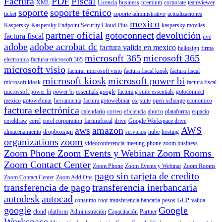
Factura
PDF
Fiscal
XML
Licencia
business
premium
corporate
teamviewer
soporte
soporte técnico
ticket
soporte administrativo
actualizaciones
mexico
Kaspersky
Kaspersky Endpoint Security Cloud Plus
kaspersky moviles
partner oficial
gotoconnect
devolución
factura fiscal
jive
adobe
adobe acrobat dc
factura valida en mexico
hellosign
firma
microsoft 365
microsoft 365
electronica
facturar microsoft 365
microsoft visio
facturar microsoft visio
factura fiscal kiosk
factura fiscal
microsoft kiosk
microsoft power bi
microsoft kiosk
factura fiscal
microssoft power bi
power bi
essentials google
factura g suite essentials
gotoconnect
mexico
gotowebinar
herramienta
factura gotowebinar
ox
suite
open xchange
economico
factura electrónica
calendario
correo
eficiencia
ahorro
plataforma
espacio
coreldraw
corel
corel corporation
facturafiscal
drive
Google Workspace drive
aws
amazon
AWS
almacenamiento
dropboxsign
servicios
nube
hosting
organizations
zoom
videoconferencia
meeting
phone
zoom business
Zoom Phone Zoom Events y Webinar Zoom Rooms
Zoom Contact Center
Zoom Phone
Zoom Events y Webinar
Zoom Rooms
pago sin tarjeta de credito
Zoom Contact Center
Zoom Add Ons
transferencia de pago
transferencia inerbancaria
autodesk
autocad
consumo
root
transferencia bancaria
pesos
GCP
valida
google
Google
cloud
platform
Administración
Capacitación
Partner
Workspace