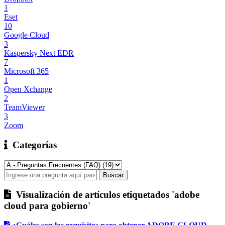
1
Eset
10
Google Cloud
3
Kaspersky Next EDR
7
Microsoft 365
1
Open Xchange
2
TeamViewer
3
Zoom
Categorías
Visualización de artículos etiquetados 'adobe
cloud para gobierno'