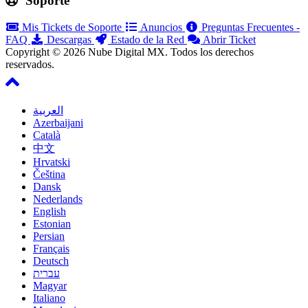
Soporte
Mis Tickets de Soporte
Anuncios
Preguntas Frecuentes -
FAQ
Descargas
Estado de la Red
Abrir Ticket
Copyright © 2026 Nube Digital MX. Todos los derechos
reservados.
العربية
Azerbaijani
Català
中文
Hrvatski
Čeština
Dansk
Nederlands
English
Estonian
Persian
Français
Deutsch
עברית
Magyar
Italiano