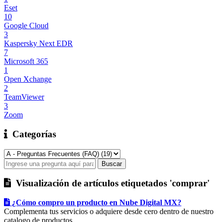
Eset
10
Google Cloud
3
Kaspersky Next EDR
7
Microsoft 365
1
Open Xchange
2
TeamViewer
3
Zoom
Categorías
Visualización de artículos etiquetados 'comprar'
¿Cómo compro un producto en Nube Digital MX?
Complementa tus servicios o adquiere desde cero dentro de nuestro
catalogo de productos.