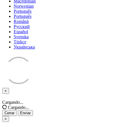
Macedonian
Norwegian
Português
Português
Română
Русский
Español
Svenska
Türkçe
Українська
×
Cerrar
Cargando...
Cargando...
Cerrar
Enviar
×