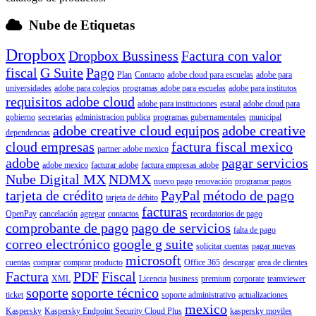
Nube de Etiquetas
Dropbox
Dropbox Bussiness
Factura con valor
fiscal
G Suite
Pago
Plan
Contacto
adobe cloud para escuelas
adobe para
universidades
adobe para colegios
programas adobe para escuelas
adobe para institutos
requisitos adobe cloud
adobe para instituciones
estatal
adobe cloud para
gobierno
secretarias
administracion publica
programas gubernamentales
municipal
adobe creative cloud equipos
adobe creative
dependencias
cloud empresas
factura fiscal mexico
partner adobe mexico
adobe
pagar servicios
adobe mexico
facturar adobe
factura empresas adobe
Nube Digital MX
NDMX
nuevo pago
renovación
programar pagos
tarjeta de crédito
PayPal
método de pago
tarjeta de débito
facturas
OpenPay
cancelación
agregar
contactos
recordatorios de pago
comprobante de pago
pago de servicios
falta de pago
correo electrónico
google g suite
solicitar cuentas
pagar nuevas
microsoft
cuentas
comprar
comprar producto
Office 365
descargar
area de clientes
Factura
PDF
Fiscal
XML
Licencia
business
premium
corporate
teamviewer
soporte
soporte técnico
ticket
soporte administrativo
actualizaciones
mexico
Kaspersky
Kaspersky Endpoint Security Cloud Plus
kaspersky moviles