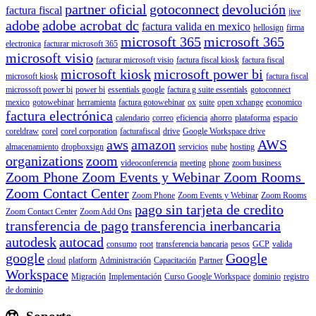
partner oficial
gotoconnect
devolución
factura fiscal
jive
adobe
adobe acrobat dc
factura valida en mexico
hellosign
firma
microsoft 365
microsoft 365
electronica
facturar microsoft 365
microsoft visio
facturar microsoft visio
factura fiscal kiosk
factura fiscal
microsoft kiosk
microsoft power bi
microsoft kiosk
factura fiscal
microssoft power bi
power bi
essentials google
factura g suite essentials
gotoconnect
mexico
gotowebinar
herramienta
factura gotowebinar
ox
suite
open xchange
economico
factura electrónica
calendario
correo
eficiencia
ahorro
plataforma
espacio
coreldraw
corel
corel corporation
facturafiscal
drive
Google Workspace drive
aws
amazon
AWS
almacenamiento
dropboxsign
servicios
nube
hosting
organizations
zoom
videoconferencia
meeting
phone
zoom business
Zoom Phone Zoom Events y Webinar Zoom Rooms
Zoom Contact Center
Zoom Phone
Zoom Events y Webinar
Zoom Rooms
pago sin tarjeta de credito
Zoom Contact Center
Zoom Add Ons
transferencia de pago
transferencia inerbancaria
autodesk
autocad
consumo
root
transferencia bancaria
pesos
GCP
valida
google
Google
cloud
platform
Administración
Capacitación
Partner
Workspace
Migración
Implementación
Curso Google Workspace
dominio
registro
de dominio