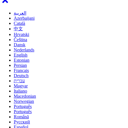
العربية
Azerbaijani
Català
中文
Hrvatski
Čeština
Dansk
Nederlands
English
Estonian
Persian
Français
Deutsch
עברית
Magyar
Italiano
Macedonian
Norwegian
Português
Português
Română
Русский
Español