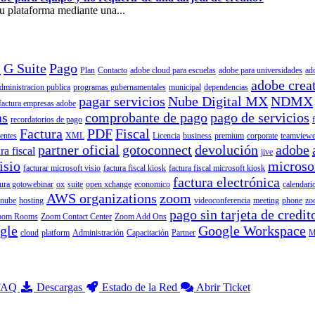
u plataforma mediante una...
l
G Suite
Pago
Plan
Contacto
adobe cloud para escuelas
adobe para universidades
ad
adobe crea
dministracion publica
programas gubernamentales
municipal
dependencias
pagar servicios
Nube Digital MX
NDMX
factura empresas adobe
as
comprobante de pago
pago de servicios
recordatorios de pago
Factura
PDF
Fiscal
ientes
XML
Licencia
business
premium
corporate
teamviewe
partner oficial
gotoconnect
devolución
adobe
ra fiscal
jive
isio
microso
facturar microsoft visio
factura fiscal kiosk
factura fiscal microsoft kiosk
factura electrónica
tura gotowebinar
ox
suite
open xchange
economico
calendari
AWS organizations
zoom
nube
hosting
videoconferencia
meeting
phone
zo
pago sin tarjeta de credit
oom Rooms
Zoom Contact Center
Zoom Add Ons
gle
Google Workspace
cloud
platform
Administración
Capacitación
Partner
M
 FAQ
Descargas
Estado de la Red
Abrir Ticket