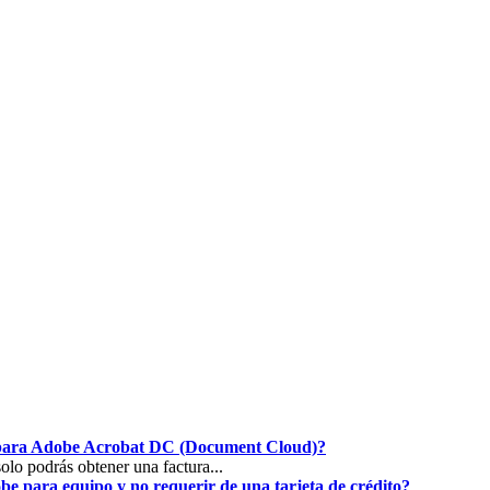
o para Adobe Acrobat DC (Document Cloud)?
o podrás obtener una factura...
e para equipo y no requerir de una tarjeta de crédito?