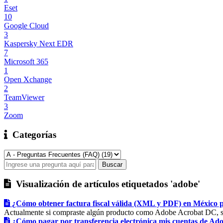
Eset
10
Google Cloud
3
Kaspersky Next EDR
7
Microsoft 365
1
Open Xchange
2
TeamViewer
3
Zoom
Categorías
Visualización de artículos etiquetados 'adobe'
¿Cómo obtener factura fiscal válida (XML y PDF) en Méxic
Actualmente si compraste algún producto como Adobe Acrobat DC, sol
¿Cómo pagar por transferencia electrónica mis cuentas de Adob