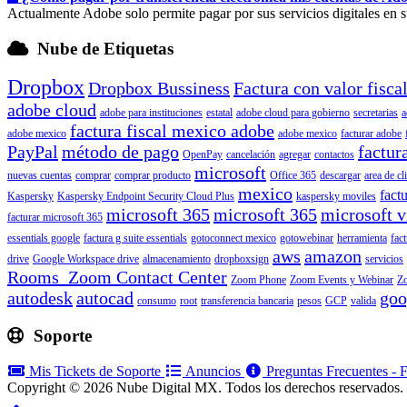
Actualmente Adobe solo permite pagar por sus servicios digitales en s
Nube de Etiquetas
Dropbox
Dropbox Bussiness
Factura con valor fisca
adobe cloud
adobe para instituciones
estatal
adobe cloud para gobierno
secretarias
a
factura fiscal mexico adobe
adobe mexico
adobe mexico
facturar adobe
PayPal
método de pago
factur
OpenPay
cancelación
agregar
contactos
microsoft
nuevas cuentas
comprar
comprar producto
Office 365
descargar
area de cl
mexico
factu
Kaspersky
Kaspersky Endpoint Security Cloud Plus
kaspersky moviles
microsoft 365
microsoft 365
microsoft v
facturar microsoft 365
essentials google
factura g suite essentials
gotoconnect mexico
gotowebinar
herramienta
fac
aws
amazon
drive
Google Workspace drive
almacenamiento
dropboxsign
servicios
Rooms Zoom Contact Center
Zoom Phone
Zoom Events y Webinar
Z
autodesk
autocad
goo
consumo
root
transferencia bancaria
pesos
GCP
valida
Soporte
Mis Tickets de Soporte
Anuncios
Preguntas Frecuentes -
Copyright © 2026 Nube Digital MX. Todos los derechos reservados.