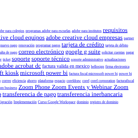
requisitos
obe para colegios
programas adobe para escuelas
adobe para institutos
tive cloud equipos
adobe creative cloud empresas
partner
tarjeta de crédito
nuevo pago
renovación
programar pagos
tarjeta de débito
correo electrónico
google g suite
falta de pago
solicitar cuentas
pagar
soporte
soporte técnico
r
ticket
soporte administrativo
actualizaciones
adobe acrobat dc
factura valida en mexico
hellosign
firma electronica
ft kiosk
microsoft power bi
factura fiscal microssoft power bi
power bi
o
correo
eficiencia
ahorro
plataforma
espacio
coreldraw
corel
corel corporation
facturafiscal
Zoom Phone Zoom Events y Webinar Zoom
om business
o
transferencia de pago
transferencia inerbancaria
igración
Implementación
Curso Google Workspace
dominio
registro de dominio