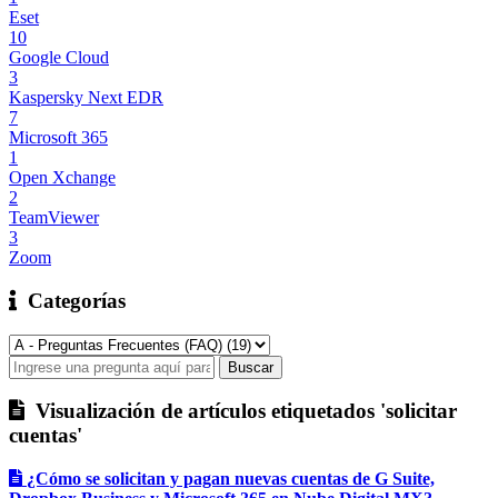
Eset
10
Google Cloud
3
Kaspersky Next EDR
7
Microsoft 365
1
Open Xchange
2
TeamViewer
3
Zoom
Categorías
Visualización de artículos etiquetados 'solicitar
cuentas'
¿Cómo se solicitan y pagan nuevas cuentas de G Suite,