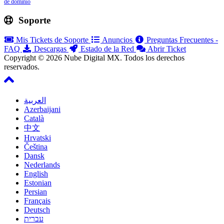
de dominio
Soporte
Mis Tickets de Soporte
Anuncios
Preguntas Frecuentes -
FAQ
Descargas
Estado de la Red
Abrir Ticket
Copyright © 2026 Nube Digital MX. Todos los derechos
reservados.
العربية
Azerbaijani
Català
中文
Hrvatski
Čeština
Dansk
Nederlands
English
Estonian
Persian
Français
Deutsch
עברית