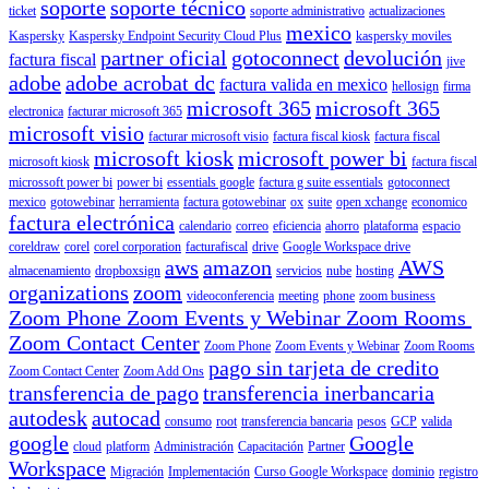
soporte
soporte técnico
ticket
soporte administrativo
actualizaciones
mexico
Kaspersky
Kaspersky Endpoint Security Cloud Plus
kaspersky moviles
partner oficial
gotoconnect
devolución
factura fiscal
jive
adobe
adobe acrobat dc
factura valida en mexico
hellosign
firma
microsoft 365
microsoft 365
electronica
facturar microsoft 365
microsoft visio
facturar microsoft visio
factura fiscal kiosk
factura fiscal
microsoft kiosk
microsoft power bi
microsoft kiosk
factura fiscal
microssoft power bi
power bi
essentials google
factura g suite essentials
gotoconnect
mexico
gotowebinar
herramienta
factura gotowebinar
ox
suite
open xchange
economico
factura electrónica
calendario
correo
eficiencia
ahorro
plataforma
espacio
coreldraw
corel
corel corporation
facturafiscal
drive
Google Workspace drive
aws
amazon
AWS
almacenamiento
dropboxsign
servicios
nube
hosting
organizations
zoom
videoconferencia
meeting
phone
zoom business
Zoom Phone Zoom Events y Webinar Zoom Rooms
Zoom Contact Center
Zoom Phone
Zoom Events y Webinar
Zoom Rooms
pago sin tarjeta de credito
Zoom Contact Center
Zoom Add Ons
transferencia de pago
transferencia inerbancaria
autodesk
autocad
consumo
root
transferencia bancaria
pesos
GCP
valida
google
Google
cloud
platform
Administración
Capacitación
Partner
Workspace
Migración
Implementación
Curso Google Workspace
dominio
registro