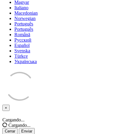
Magyar
Italiano
Macedonian
Norwegian
Português
Português
Română
Русский
Español
Svenska
Türkçe
Українська
×
Cerrar
Cargando...
Cargando...
Cerrar
Enviar