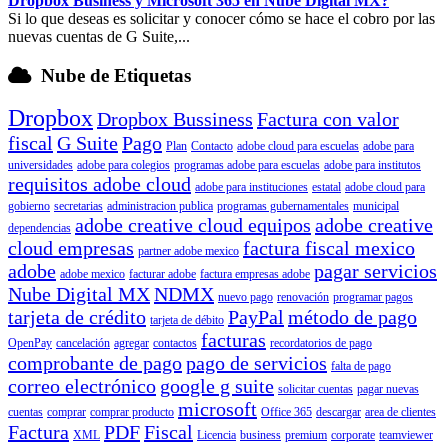
Dropbox Business y Microsoft 365 en Nube Digital MX?
Si lo que deseas es solicitar y conocer cómo se hace el cobro por las
nuevas cuentas de G Suite,...
Nube de Etiquetas
Dropbox
Dropbox Bussiness
Factura con valor
fiscal
G Suite
Pago
Plan
Contacto
adobe cloud para escuelas
adobe para
universidades
adobe para colegios
programas adobe para escuelas
adobe para institutos
requisitos adobe cloud
adobe para instituciones
estatal
adobe cloud para
gobierno
secretarias
administracion publica
programas gubernamentales
municipal
adobe creative cloud equipos
adobe creative
dependencias
cloud empresas
factura fiscal mexico
partner adobe mexico
adobe
pagar servicios
adobe mexico
facturar adobe
factura empresas adobe
Nube Digital MX
NDMX
nuevo pago
renovación
programar pagos
tarjeta de crédito
PayPal
método de pago
tarjeta de débito
facturas
OpenPay
cancelación
agregar
contactos
recordatorios de pago
comprobante de pago
pago de servicios
falta de pago
correo electrónico
google g suite
solicitar cuentas
pagar nuevas
microsoft
cuentas
comprar
comprar producto
Office 365
descargar
area de clientes
Factura
PDF
Fiscal
XML
Licencia
business
premium
corporate
teamviewer