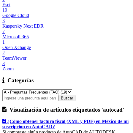
Eset
10
Google Cloud
3
Kaspersky Next EDR
7
Microsoft 365
1
Open Xchange
2
TeamViewer
3
Zoom
Categorías
Visualización de artículos etiquetados 'autocad'
¿Cómo obtener factura fiscal (XML y PDF) en México de mi
suscripción en AutoCAD?
Si compraste algún producto de AutoCAD de AUTODESK