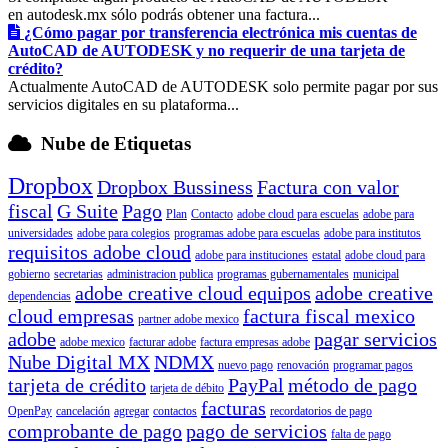
en autodesk.mx sólo podrás obtener una factura...
¿Cómo pagar por transferencia electrónica mis cuentas de
AutoCAD de AUTODESK y no requerir de una tarjeta de
crédito?
Actualmente AutoCAD de AUTODESK solo permite pagar por sus
servicios digitales en su plataforma...
Nube de Etiquetas
Dropbox
Dropbox Bussiness
Factura con valor
fiscal
G Suite
Pago
Plan
Contacto
adobe cloud para escuelas
adobe para
universidades
adobe para colegios
programas adobe para escuelas
adobe para institutos
requisitos adobe cloud
adobe para instituciones
estatal
adobe cloud para
gobierno
secretarias
administracion publica
programas gubernamentales
municipal
adobe creative cloud equipos
adobe creative
dependencias
cloud empresas
factura fiscal mexico
partner adobe mexico
adobe
pagar servicios
adobe mexico
facturar adobe
factura empresas adobe
Nube Digital MX
NDMX
nuevo pago
renovación
programar pagos
tarjeta de crédito
PayPal
método de pago
tarjeta de débito
facturas
OpenPay
cancelación
agregar
contactos
recordatorios de pago
comprobante de pago
pago de servicios
falta de pago