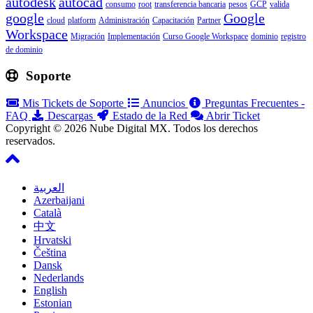
autodesk
autocad
consumo
root
transferencia bancaria
pesos
GCP
valida
google
Google
cloud
platform
Administración
Capacitación
Partner
Workspace
Migración
Implementación
Curso Google Workspace
dominio
registro
de dominio
Soporte
Mis Tickets de Soporte
Anuncios
Preguntas Frecuentes -
FAQ
Descargas
Estado de la Red
Abrir Ticket
Copyright © 2026 Nube Digital MX. Todos los derechos
reservados.
العربية
Azerbaijani
Català
中文
Hrvatski
Čeština
Dansk
Nederlands
English
Estonian