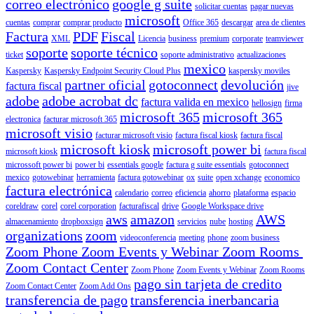
correo electrónico
google g suite
solicitar cuentas
pagar nuevas
microsoft
cuentas
comprar
comprar producto
Office 365
descargar
area de clientes
Factura
PDF
Fiscal
XML
Licencia
business
premium
corporate
teamviewer
soporte
soporte técnico
ticket
soporte administrativo
actualizaciones
mexico
Kaspersky
Kaspersky Endpoint Security Cloud Plus
kaspersky moviles
partner oficial
gotoconnect
devolución
factura fiscal
jive
adobe
adobe acrobat dc
factura valida en mexico
hellosign
firma
microsoft 365
microsoft 365
electronica
facturar microsoft 365
microsoft visio
facturar microsoft visio
factura fiscal kiosk
factura fiscal
microsoft kiosk
microsoft power bi
microsoft kiosk
factura fiscal
microssoft power bi
power bi
essentials google
factura g suite essentials
gotoconnect
mexico
gotowebinar
herramienta
factura gotowebinar
ox
suite
open xchange
economico
factura electrónica
calendario
correo
eficiencia
ahorro
plataforma
espacio
coreldraw
corel
corel corporation
facturafiscal
drive
Google Workspace drive
aws
amazon
AWS
almacenamiento
dropboxsign
servicios
nube
hosting
organizations
zoom
videoconferencia
meeting
phone
zoom business
Zoom Phone Zoom Events y Webinar Zoom Rooms
Zoom Contact Center
Zoom Phone
Zoom Events y Webinar
Zoom Rooms
pago sin tarjeta de credito
Zoom Contact Center
Zoom Add Ons
transferencia de pago
transferencia inerbancaria