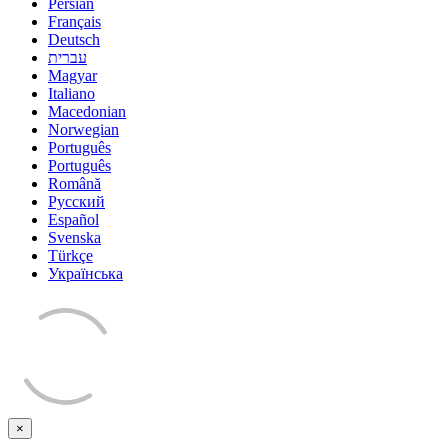
Persian
Français
Deutsch
עברית
Magyar
Italiano
Macedonian
Norwegian
Português
Português
Română
Русский
Español
Svenska
Türkçe
Українська
×
Cerrar