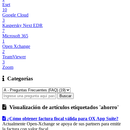
Eset
10
Google Cloud
3
Kaspersky Next EDR
7
Microsoft 365
1
Open Xchange
2
TeamViewer
3
Zoom
Categorías
Visualización de artículos etiquetados 'ahorro'
¿Cómo obtener factura fiscal válida para OX App Suite?
Actualmente Open-Xchange se apoya de sus partners para emitir
la factura con valor fiscal...