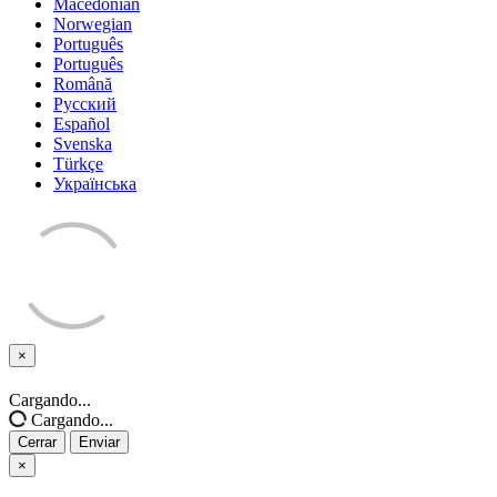
Macedonian
Norwegian
Português
Português
Română
Русский
Español
Svenska
Türkçe
Українська
×
Cerrar
Cargando...
Cargando...
Cerrar
Enviar
×