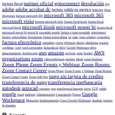
partner oficial
gotoconnect
devolución
factura fiscal
jive
adobe
adobe acrobat dc
factura valida en mexico
hellosign
firma
microsoft 365
microsoft 365
electronica
facturar microsoft 365
microsoft visio
facturar microsoft visio
factura fiscal kiosk
factura fiscal
microsoft kiosk
microsoft power bi
microsoft kiosk
factura fiscal
microssoft power bi
power bi
essentials google
factura g suite essentials
gotoconnect
mexico
gotowebinar
herramienta
factura gotowebinar
ox
suite
open xchange
economico
factura electrónica
calendario
correo
eficiencia
ahorro
plataforma
espacio
coreldraw
corel
corel corporation
facturafiscal
drive
Google Workspace drive
aws
amazon
AWS
almacenamiento
dropboxsign
servicios
nube
hosting
organizations
zoom
videoconferencia
meeting
phone
zoom business
Zoom Phone Zoom Events y Webinar Zoom Rooms
Zoom Contact Center
Zoom Phone
Zoom Events y Webinar
Zoom Rooms
pago sin tarjeta de credito
Zoom Contact Center
Zoom Add Ons
transferencia de pago
transferencia inerbancaria
autodesk
autocad
consumo
root
transferencia bancaria
pesos
GCP
valida
google
Google
cloud
platform
Administración
Capacitación
Partner
Workspace
Migración
Implementación
Curso Google Workspace
dominio
registro
de dominio