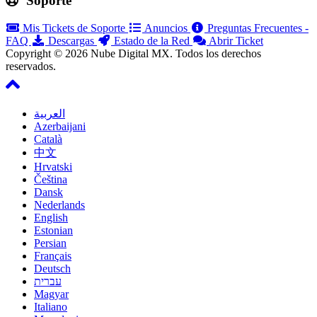
Soporte
Mis Tickets de Soporte
Anuncios
Preguntas Frecuentes -
FAQ
Descargas
Estado de la Red
Abrir Ticket
Copyright © 2026 Nube Digital MX. Todos los derechos
reservados.
العربية
Azerbaijani
Català
中文
Hrvatski
Čeština
Dansk
Nederlands
English
Estonian
Persian
Français
Deutsch
עברית
Magyar
Italiano