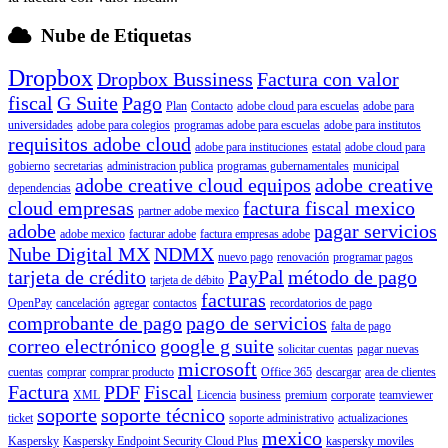
Nube de Etiquetas
Dropbox
Dropbox Bussiness
Factura con valor
fiscal
G Suite
Pago
Plan
Contacto
adobe cloud para escuelas
adobe para
universidades
adobe para colegios
programas adobe para escuelas
adobe para institutos
requisitos adobe cloud
adobe para instituciones
estatal
adobe cloud para
gobierno
secretarias
administracion publica
programas gubernamentales
municipal
adobe creative cloud equipos
adobe creative
dependencias
cloud empresas
factura fiscal mexico
partner adobe mexico
adobe
pagar servicios
adobe mexico
facturar adobe
factura empresas adobe
Nube Digital MX
NDMX
nuevo pago
renovación
programar pagos
tarjeta de crédito
PayPal
método de pago
tarjeta de débito
facturas
OpenPay
cancelación
agregar
contactos
recordatorios de pago
comprobante de pago
pago de servicios
falta de pago
correo electrónico
google g suite
solicitar cuentas
pagar nuevas
microsoft
cuentas
comprar
comprar producto
Office 365
descargar
area de clientes
Factura
PDF
Fiscal
XML
Licencia
business
premium
corporate
teamviewer
soporte
soporte técnico
ticket
soporte administrativo
actualizaciones
mexico
Kaspersky
Kaspersky Endpoint Security Cloud Plus
kaspersky moviles