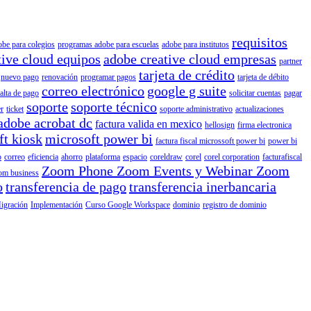
requisitos
obe para colegios
programas adobe para escuelas
adobe para institutos
tive cloud equipos
adobe creative cloud empresas
partner
tarjeta de crédito
nuevo pago
renovación
programar pagos
tarjeta de débito
correo electrónico
google g suite
falta de pago
solicitar cuentas
pagar
soporte
soporte técnico
r
ticket
soporte administrativo
actualizaciones
adobe acrobat dc
factura valida en mexico
hellosign
firma electronica
ft kiosk
microsoft power bi
factura fiscal microssoft power bi
power bi
o
correo
eficiencia
ahorro
plataforma
espacio
coreldraw
corel
corel corporation
facturafiscal
Zoom Phone Zoom Events y Webinar Zoom
om business
o
transferencia de pago
transferencia inerbancaria
igración
Implementación
Curso Google Workspace
dominio
registro de dominio