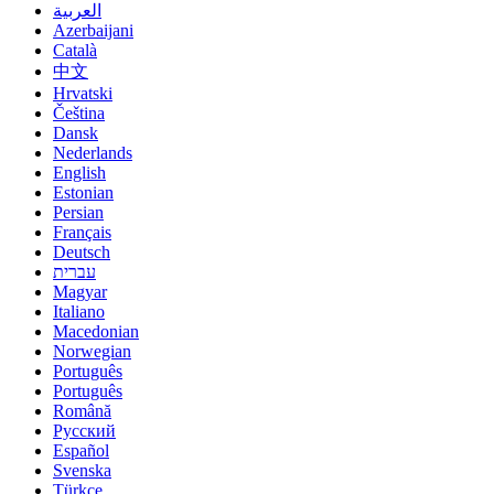
العربية
Azerbaijani
Català
中文
Hrvatski
Čeština
Dansk
Nederlands
English
Estonian
Persian
Français
Deutsch
עברית
Magyar
Italiano
Macedonian
Norwegian
Português
Português
Română
Русский
Español
Svenska
Türkçe