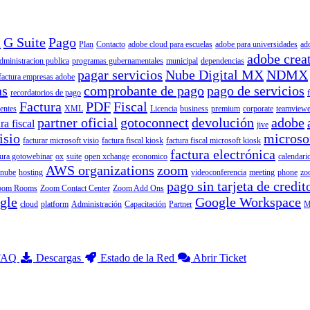
l
G Suite
Pago
Plan
Contacto
adobe cloud para escuelas
adobe para universidades
ad
adobe crea
dministracion publica
programas gubernamentales
municipal
dependencias
pagar servicios
Nube Digital MX
NDMX
factura empresas adobe
as
comprobante de pago
pago de servicios
recordatorios de pago
Factura
PDF
Fiscal
ientes
XML
Licencia
business
premium
corporate
teamviewe
partner oficial
gotoconnect
devolución
adobe
ra fiscal
jive
isio
microso
facturar microsoft visio
factura fiscal kiosk
factura fiscal microsoft kiosk
factura electrónica
tura gotowebinar
ox
suite
open xchange
economico
calendari
AWS organizations
zoom
nube
hosting
videoconferencia
meeting
phone
zo
pago sin tarjeta de credit
oom Rooms
Zoom Contact Center
Zoom Add Ons
gle
Google Workspace
cloud
platform
Administración
Capacitación
Partner
M
 FAQ
Descargas
Estado de la Red
Abrir Ticket