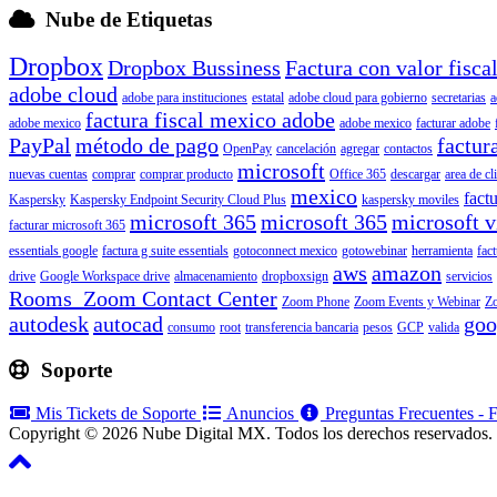
Nube de Etiquetas
Dropbox
Dropbox Bussiness
Factura con valor fisca
adobe cloud
adobe para instituciones
estatal
adobe cloud para gobierno
secretarias
a
factura fiscal mexico adobe
adobe mexico
adobe mexico
facturar adobe
PayPal
método de pago
factur
OpenPay
cancelación
agregar
contactos
microsoft
nuevas cuentas
comprar
comprar producto
Office 365
descargar
area de cl
mexico
factu
Kaspersky
Kaspersky Endpoint Security Cloud Plus
kaspersky moviles
microsoft 365
microsoft 365
microsoft v
facturar microsoft 365
essentials google
factura g suite essentials
gotoconnect mexico
gotowebinar
herramienta
fac
aws
amazon
drive
Google Workspace drive
almacenamiento
dropboxsign
servicios
Rooms Zoom Contact Center
Zoom Phone
Zoom Events y Webinar
Z
autodesk
autocad
goo
consumo
root
transferencia bancaria
pesos
GCP
valida
Soporte
Mis Tickets de Soporte
Anuncios
Preguntas Frecuentes -
Copyright © 2026 Nube Digital MX. Todos los derechos reservados.