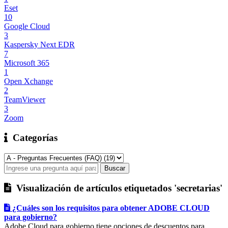
Eset
10
Google Cloud
3
Kaspersky Next EDR
7
Microsoft 365
1
Open Xchange
2
TeamViewer
3
Zoom
Categorías
Visualización de artículos etiquetados 'secretarias'
¿Cuáles son los requisitos para obtener ADOBE CLOUD
para gobierno?
Adobe Cloud para gobierno tiene opciones de descuentos para