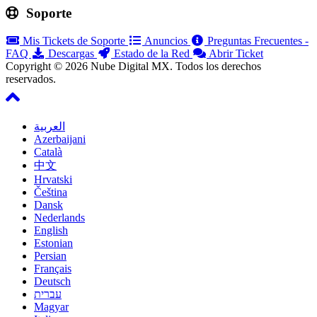
Soporte
Mis Tickets de Soporte
Anuncios
Preguntas Frecuentes -
FAQ
Descargas
Estado de la Red
Abrir Ticket
Copyright © 2026 Nube Digital MX. Todos los derechos
reservados.
العربية
Azerbaijani
Català
中文
Hrvatski
Čeština
Dansk
Nederlands
English
Estonian
Persian
Français
Deutsch
עברית
Magyar