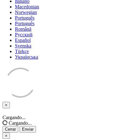
Italiano
Macedonian
Norwegian
Português
Português
Română
Русский
Español
Svenska
Türkçe
Українська
×
Cerrar
Cargando...
Cargando...
Cerrar
Enviar
×