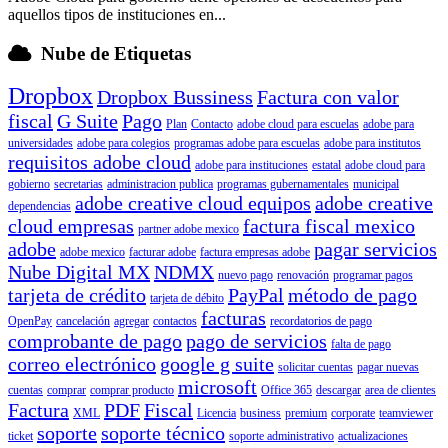
aquellos tipos de instituciones en...
Nube de Etiquetas
Dropbox
Dropbox Bussiness
Factura con valor
fiscal
G Suite
Pago
Plan
Contacto
adobe cloud para escuelas
adobe para
universidades
adobe para colegios
programas adobe para escuelas
adobe para institutos
requisitos adobe cloud
adobe para instituciones
estatal
adobe cloud para
gobierno
secretarias
administracion publica
programas gubernamentales
municipal
adobe creative cloud equipos
adobe creative
dependencias
cloud empresas
factura fiscal mexico
partner adobe mexico
adobe
pagar servicios
adobe mexico
facturar adobe
factura empresas adobe
Nube Digital MX
NDMX
nuevo pago
renovación
programar pagos
tarjeta de crédito
PayPal
método de pago
tarjeta de débito
facturas
OpenPay
cancelación
agregar
contactos
recordatorios de pago
comprobante de pago
pago de servicios
falta de pago
correo electrónico
google g suite
solicitar cuentas
pagar nuevas
microsoft
cuentas
comprar
comprar producto
Office 365
descargar
area de clientes
Factura
PDF
Fiscal
XML
Licencia
business
premium
corporate
teamviewer
soporte
soporte técnico
ticket
soporte administrativo
actualizaciones