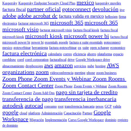
mexico
Kaspersky
Kaspersky Endpoint Security Cloud Plus
kaspersky moviles
partner oficial
gotoconnect
devolución
factura fiscal
jive
adobe
adobe acrobat dc
factura valida en mexico
hellosign
firma
microsoft 365
microsoft 365
electronica
facturar microsoft 365
microsoft visio
facturar microsoft visio
factura fiscal kiosk
factura fiscal
microsoft kiosk
microsoft power bi
microsoft kiosk
factura fiscal
microssoft power bi
power bi
essentials google
factura g suite essentials
gotoconnect
mexico
gotowebinar
herramienta
factura gotowebinar
ox
suite
open xchange
economico
factura electrónica
calendario
correo
eficiencia
ahorro
plataforma
espacio
coreldraw
corel
corel corporation
facturafiscal
drive
Google Workspace drive
aws
amazon
AWS
almacenamiento
dropboxsign
servicios
nube
hosting
organizations
zoom
videoconferencia
meeting
phone
zoom business
Zoom Phone Zoom Events y Webinar Zoom Rooms
Zoom Contact Center
Zoom Phone
Zoom Events y Webinar
Zoom Rooms
pago sin tarjeta de credito
Zoom Contact Center
Zoom Add Ons
transferencia de pago
transferencia inerbancaria
autodesk
autocad
consumo
root
transferencia bancaria
pesos
GCP
valida
google
Google
cloud
platform
Administración
Capacitación
Partner
Workspace
Migración
Implementación
Curso Google Workspace
dominio
registro
de dominio