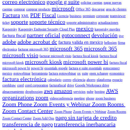
correo electrónico
google g suite
solicitar cuentas
pagar nuevas
microsoft
cuentas
comprar
comprar producto
Office 365
descargar
area de clientes
Factura
PDF
Fiscal
XML
Licencia
business
premium
corporate
teamviewer
soporte
soporte técnico
ticket
soporte administrativo
actualizaciones
mexico
Kaspersky
Kaspersky Endpoint Security Cloud Plus
kaspersky moviles
partner oficial
gotoconnect
devolución
factura fiscal
jive
adobe
adobe acrobat dc
factura valida en mexico
hellosign
firma
microsoft 365
microsoft 365
electronica
facturar microsoft 365
microsoft visio
facturar microsoft visio
factura fiscal kiosk
factura fiscal
microsoft kiosk
microsoft power bi
microsoft kiosk
factura fiscal
microssoft power bi
power bi
essentials google
factura g suite essentials
gotoconnect
mexico
gotowebinar
herramienta
factura gotowebinar
ox
suite
open xchange
economico
factura electrónica
calendario
correo
eficiencia
ahorro
plataforma
espacio
coreldraw
corel
corel corporation
facturafiscal
drive
Google Workspace drive
aws
amazon
AWS
almacenamiento
dropboxsign
servicios
nube
hosting
organizations
zoom
videoconferencia
meeting
phone
zoom business
Zoom Phone Zoom Events y Webinar Zoom Rooms
Zoom Contact Center
Zoom Phone
Zoom Events y Webinar
Zoom Rooms
pago sin tarjeta de credito
Zoom Contact Center
Zoom Add Ons
transferencia de pago
transferencia inerbancaria