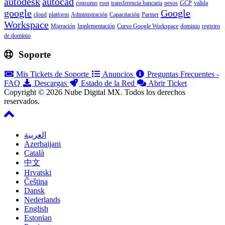
autodesk
autocad
consumo
root
transferencia bancaria
pesos
GCP
valida
google
Google
cloud
platform
Administración
Capacitación
Partner
Workspace
Migración
Implementación
Curso Google Workspace
dominio
registro
de dominio
Soporte
Mis Tickets de Soporte
Anuncios
Preguntas Frecuentes -
FAQ
Descargas
Estado de la Red
Abrir Ticket
Copyright © 2026 Nube Digital MX. Todos los derechos
reservados.
العربية
Azerbaijani
Català
中文
Hrvatski
Čeština
Dansk
Nederlands
English
Estonian