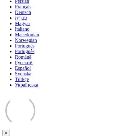
Persian
Français
Deutsch
עברית
Magyar
Italiano
Macedonian
Norwegian
Português
Português
Română
Русский
Español
Svenska
Türkçe
Українська
×
Cerrar