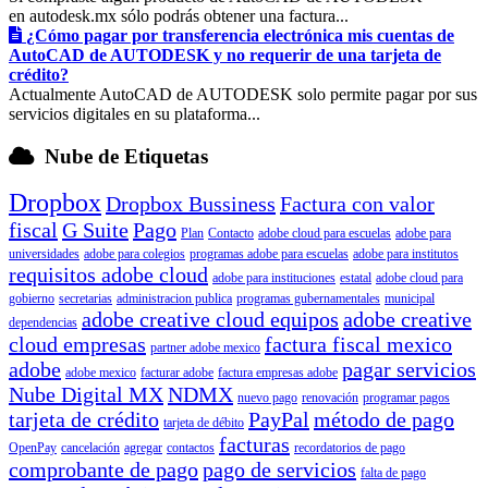
en autodesk.mx sólo podrás obtener una factura...
¿Cómo pagar por transferencia electrónica mis cuentas de
AutoCAD de AUTODESK y no requerir de una tarjeta de
crédito?
Actualmente AutoCAD de AUTODESK solo permite pagar por sus
servicios digitales en su plataforma...
Nube de Etiquetas
Dropbox
Dropbox Bussiness
Factura con valor
fiscal
G Suite
Pago
Plan
Contacto
adobe cloud para escuelas
adobe para
universidades
adobe para colegios
programas adobe para escuelas
adobe para institutos
requisitos adobe cloud
adobe para instituciones
estatal
adobe cloud para
gobierno
secretarias
administracion publica
programas gubernamentales
municipal
adobe creative cloud equipos
adobe creative
dependencias
cloud empresas
factura fiscal mexico
partner adobe mexico
adobe
pagar servicios
adobe mexico
facturar adobe
factura empresas adobe
Nube Digital MX
NDMX
nuevo pago
renovación
programar pagos
tarjeta de crédito
PayPal
método de pago
tarjeta de débito
facturas
OpenPay
cancelación
agregar
contactos
recordatorios de pago
comprobante de pago
pago de servicios
falta de pago