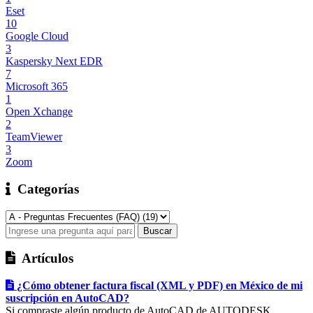
Eset
10
Google Cloud
3
Kaspersky Next EDR
7
Microsoft 365
1
Open Xchange
2
TeamViewer
3
Zoom
Categorías
Artículos
¿Cómo obtener factura fiscal (XML y PDF) en México de mi
suscripción en AutoCAD?
Si compraste algún producto de AutoCAD de AUTODESK