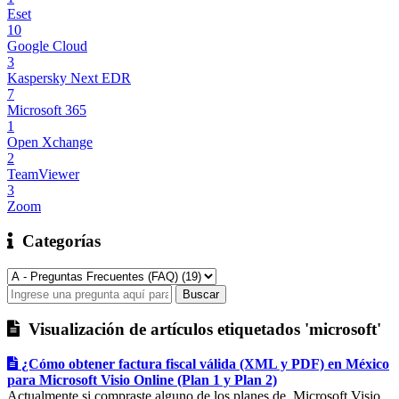
Eset
10
Google Cloud
3
Kaspersky Next EDR
7
Microsoft 365
1
Open Xchange
2
TeamViewer
3
Zoom
Categorías
Visualización de artículos etiquetados 'microsoft'
¿Cómo obtener factura fiscal válida (XML y PDF) en México
para Microsoft Visio Online (Plan 1 y Plan 2)
Actualmente si compraste alguno de los planes de Microsoft Visio