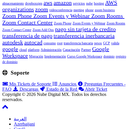
aws
amazon
AWS
almacenamiento
dropboxsign
servicios
nube
hosting
organizations
zoom
videoconferencia
meeting
phone
zoom business
Zoom Phone Zoom Events y Webinar Zoom Rooms
Zoom Contact Center
Zoom Phone
Zoom Events y Webinar
Zoom Rooms
pago sin tarjeta de credito
Zoom Contact Center
Zoom Add Ons
transferencia de pago
transferencia inerbancaria
autodesk
autocad
consumo
root
transferencia bancaria
pesos
GCP
valida
google
Google
cloud
platform
Administración
Capacitación
Partner
Workspace
Migración
Implementación
Curso Google Workspace
dominio
registro
de dominio
Soporte
Mis Tickets de Soporte
Anuncios
Preguntas Frecuentes -
FAQ
Descargas
Estado de la Red
Abrir Ticket
Copyright © 2026 Nube Digital MX. Todos los derechos
reservados.
العربية
Azerbaijani