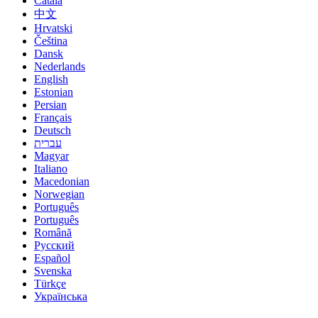
Català
中文
Hrvatski
Čeština
Dansk
Nederlands
English
Estonian
Persian
Français
Deutsch
עברית
Magyar
Italiano
Macedonian
Norwegian
Português
Português
Română
Русский
Español
Svenska
Türkçe
Українська