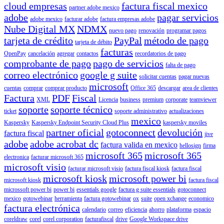
cloud empresas
factura fiscal mexico
partner adobe mexico
adobe
pagar servicios
adobe mexico
facturar adobe
factura empresas adobe
Nube Digital MX
NDMX
nuevo pago
renovación
programar pagos
tarjeta de crédito
PayPal
método de pago
tarjeta de débito
facturas
OpenPay
cancelación
agregar
contactos
recordatorios de pago
comprobante de pago
pago de servicios
falta de pago
correo electrónico
google g suite
solicitar cuentas
pagar nuevas
microsoft
cuentas
comprar
comprar producto
Office 365
descargar
area de clientes
Factura
PDF
Fiscal
XML
Licencia
business
premium
corporate
teamviewer
soporte
soporte técnico
ticket
soporte administrativo
actualizaciones
mexico
Kaspersky
Kaspersky Endpoint Security Cloud Plus
kaspersky moviles
partner oficial
gotoconnect
devolución
factura fiscal
jive
adobe
adobe acrobat dc
factura valida en mexico
hellosign
firma
microsoft 365
microsoft 365
electronica
facturar microsoft 365
microsoft visio
facturar microsoft visio
factura fiscal kiosk
factura fiscal
microsoft kiosk
microsoft power bi
microsoft kiosk
factura fiscal
microssoft power bi
power bi
essentials google
factura g suite essentials
gotoconnect
mexico
gotowebinar
herramienta
factura gotowebinar
ox
suite
open xchange
economico
factura electrónica
calendario
correo
eficiencia
ahorro
plataforma
espacio
coreldraw
corel
corel corporation
facturafiscal
drive
Google Workspace drive