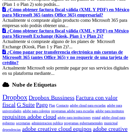
(Plan 1 o Plan 2) solo podrás...
¿Cómo obtener factura fiscal válida (XML Y PDF) en México
para Microsoft 365 (antes Office 365) empresarial?
Actualmente si compraste algún producto como Microsoft 365 para
empresas solo podrás obtener una...
¿Cómo obtener factura fiscal válida (XML y PDF) en México
para Microsoft Exchange (Kiosk, Plan 1 y Plan 2)?
Actualmente si compraste alguno de los planes de Microsoft
Exchange (Kiosk, Plan 1 y Plan 2)?...
¿Cómo pagar por transferencia electrónica mis cuentas de
Microsoft 365 (antes Office 365) y no requerir de una tarjeta de
crédito?
Actualmente Microsoft solo permite pagar por sus servicios digitales
en su plataforma mediante...
Nube de Etiquetas
Dropbox
Dropbox Bussiness
Factura con valor
fiscal
G Suite
Pago
Plan
Contacto
adobe cloud para escuelas
adobe para
universidades
adobe para colegios
programas adobe para escuelas
adobe para institutos
requisitos adobe cloud
adobe para instituciones
estatal
adobe cloud para
gobierno
secretarias
administracion publica
programas gubernamentales
municipal
adobe creative cloud equipos
adobe creative
dependencias