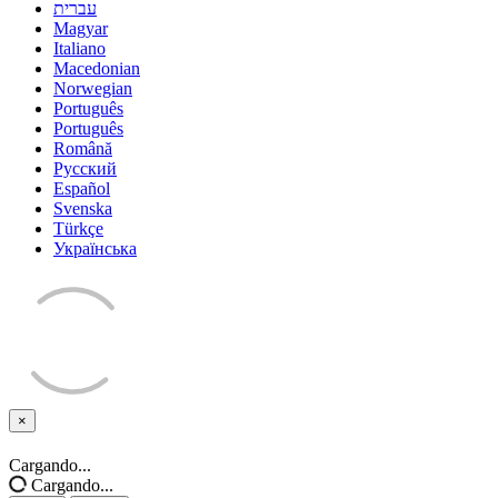
עברית
Magyar
Italiano
Macedonian
Norwegian
Português
Português
Română
Русский
Español
Svenska
Türkçe
Українська
×
Cerrar
Cargando...
Cargando...