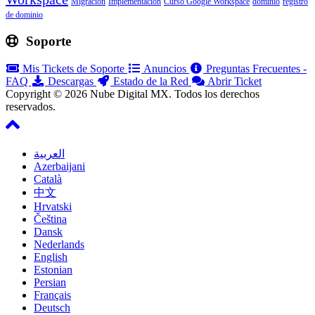
Migración
Implementación
Curso Google Workspace
dominio
registro
de dominio
Soporte
Mis Tickets de Soporte
Anuncios
Preguntas Frecuentes -
FAQ
Descargas
Estado de la Red
Abrir Ticket
Copyright © 2026 Nube Digital MX. Todos los derechos
reservados.
العربية
Azerbaijani
Català
中文
Hrvatski
Čeština
Dansk
Nederlands
English
Estonian
Persian
Français
Deutsch