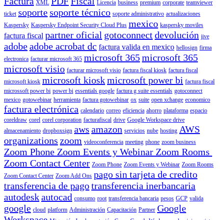
Factura
PDF
Fiscal
XML
Licencia
business
premium
corporate
teamviewer
soporte
soporte técnico
ticket
soporte administrativo
actualizaciones
mexico
Kaspersky
Kaspersky Endpoint Security Cloud Plus
kaspersky moviles
partner oficial
gotoconnect
devolución
factura fiscal
jive
adobe
adobe acrobat dc
factura valida en mexico
hellosign
firma
microsoft 365
microsoft 365
electronica
facturar microsoft 365
microsoft visio
facturar microsoft visio
factura fiscal kiosk
factura fiscal
microsoft kiosk
microsoft power bi
microsoft kiosk
factura fiscal
microssoft power bi
power bi
essentials google
factura g suite essentials
gotoconnect
mexico
gotowebinar
herramienta
factura gotowebinar
ox
suite
open xchange
economico
factura electrónica
calendario
correo
eficiencia
ahorro
plataforma
espacio
coreldraw
corel
corel corporation
facturafiscal
drive
Google Workspace drive
aws
amazon
AWS
almacenamiento
dropboxsign
servicios
nube
hosting
organizations
zoom
videoconferencia
meeting
phone
zoom business
Zoom Phone Zoom Events y Webinar Zoom Rooms
Zoom Contact Center
Zoom Phone
Zoom Events y Webinar
Zoom Rooms
pago sin tarjeta de credito
Zoom Contact Center
Zoom Add Ons
transferencia de pago
transferencia inerbancaria
autodesk
autocad
consumo
root
transferencia bancaria
pesos
GCP
valida
google
Google
cloud
platform
Administración
Capacitación
Partner
Workspace