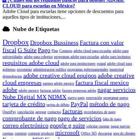
¿Cuáles son los requisitos básicos para obtener ADOBE
CLOUD para escuelas en México?
Adobe Cloud para escuelas tiene opciones de descuentos para
aquellos tipos de instituciones,...
Nube de Etiquetas
Dropbox
Dropbox Bussiness
Factura con valor
fiscal
G Suite
Pago
Plan
Contacto
adobe cloud para escuelas
adobe para
universidades
adobe para colegios
programas adobe para escuelas
adobe para institutos
requisitos adobe cloud
adobe para instituciones
estatal
adobe cloud para
gobierno
secretarias
administracion publica
programas gubernamentales
municipal
adobe creative cloud equipos
adobe creative
dependencias
cloud empresas
factura fiscal mexico
partner adobe mexico
adobe
pagar servicios
adobe mexico
facturar adobe
factura empresas adobe
Nube Digital MX
NDMX
nuevo pago
renovación
programar pagos
tarjeta de crédito
PayPal
método de pago
tarjeta de débito
facturas
OpenPay
cancelación
agregar
contactos
recordatorios de pago
comprobante de pago
pago de servicios
falta de pago
correo electrónico
google g suite
solicitar cuentas
pagar nuevas
microsoft
cuentas
comprar
comprar producto
Office 365
descargar
area de clientes