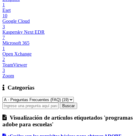
1
Eset
10
Google Cloud
3
Kaspersky Next EDR
7
Microsoft 365
1
Open Xchange
2
TeamViewer
3
Zoom
Categorías
Visualización de artículos etiquetados 'programas
adobe para escuelas'