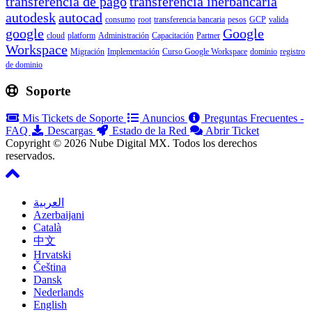
transferencia de pago
transferencia inerbancaria
autodesk
autocad
consumo
root
transferencia bancaria
pesos
GCP
valida
google
Google
cloud
platform
Administración
Capacitación
Partner
Workspace
Migración
Implementación
Curso Google Workspace
dominio
registro
de dominio
Soporte
Mis Tickets de Soporte
Anuncios
Preguntas Frecuentes -
FAQ
Descargas
Estado de la Red
Abrir Ticket
Copyright © 2026 Nube Digital MX. Todos los derechos
reservados.
العربية
Azerbaijani
Català
中文
Hrvatski
Čeština
Dansk
Nederlands
English