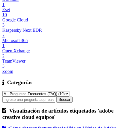
1
Eset
10
Google Cloud
3
Kaspersky Next EDR
7
Microsoft 365
1
Open Xchange
2
TeamViewer
3
Zoom
Categorías
Visualización de artículos etiquetados 'adobe
creative cloud equipos'