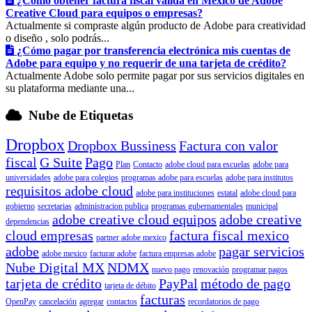
¿Cómo obtener factura fiscal válida en México de Adobe
Creative Cloud para equipos o empresas?
Actualmente si compraste algún producto de Adobe para creatividad
o diseño , solo podrás...
¿Cómo pagar por transferencia electrónica mis cuentas de
Adobe para equipo y no requerir de una tarjeta de crédito?
Actualmente Adobe solo permite pagar por sus servicios digitales en
su plataforma mediante una...
Nube de Etiquetas
Dropbox
Dropbox Bussiness
Factura con valor
fiscal
G Suite
Pago
Plan
Contacto
adobe cloud para escuelas
adobe para
universidades
adobe para colegios
programas adobe para escuelas
adobe para institutos
requisitos adobe cloud
adobe para instituciones
estatal
adobe cloud para
gobierno
secretarias
administracion publica
programas gubernamentales
municipal
adobe creative cloud equipos
adobe creative
dependencias
cloud empresas
factura fiscal mexico
partner adobe mexico
adobe
pagar servicios
adobe mexico
facturar adobe
factura empresas adobe
Nube Digital MX
NDMX
nuevo pago
renovación
programar pagos
tarjeta de crédito
PayPal
método de pago
tarjeta de débito
facturas
OpenPay
cancelación
agregar
contactos
recordatorios de pago