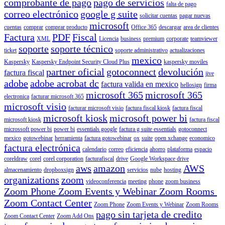
comprobante de pago
pago de servicios
falta de pago
correo electrónico
google g suite
solicitar cuentas
pagar nuevas
microsoft
cuentas
comprar
comprar producto
Office 365
descargar
area de clientes
Factura
PDF
Fiscal
XML
Licencia
business
premium
corporate
teamviewer
soporte
soporte técnico
ticket
soporte administrativo
actualizaciones
mexico
Kaspersky
Kaspersky Endpoint Security Cloud Plus
kaspersky moviles
partner oficial
gotoconnect
devolución
factura fiscal
jive
adobe
adobe acrobat dc
factura valida en mexico
hellosign
firma
microsoft 365
microsoft 365
electronica
facturar microsoft 365
microsoft visio
facturar microsoft visio
factura fiscal kiosk
factura fiscal
microsoft kiosk
microsoft power bi
microsoft kiosk
factura fiscal
microssoft power bi
power bi
essentials google
factura g suite essentials
gotoconnect
mexico
gotowebinar
herramienta
factura gotowebinar
ox
suite
open xchange
economico
factura electrónica
calendario
correo
eficiencia
ahorro
plataforma
espacio
coreldraw
corel
corel corporation
facturafiscal
drive
Google Workspace drive
aws
amazon
AWS
almacenamiento
dropboxsign
servicios
nube
hosting
organizations
zoom
videoconferencia
meeting
phone
zoom business
Zoom Phone Zoom Events y Webinar Zoom Rooms
Zoom Contact Center
Zoom Phone
Zoom Events y Webinar
Zoom Rooms
pago sin tarjeta de credito
Zoom Contact Center
Zoom Add Ons