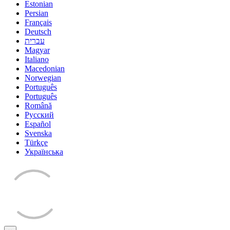
Estonian
Persian
Français
Deutsch
עברית
Magyar
Italiano
Macedonian
Norwegian
Português
Português
Română
Русский
Español
Svenska
Türkçe
Українська