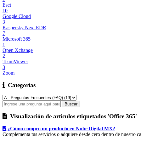
Eset
10
Google Cloud
3
Kaspersky Next EDR
7
Microsoft 365
1
Open Xchange
2
TeamViewer
3
Zoom
Categorías
Visualización de artículos etiquetados 'Office 365'
¿Cómo compro un producto en Nube Digital MX?
Complementa tus servicios o adquiere desde cero dentro de nuestro ca