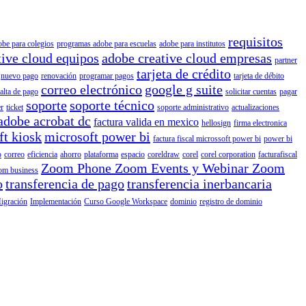
requisitos
obe para colegios
programas adobe para escuelas
adobe para institutos
tive cloud equipos
adobe creative cloud empresas
partner
tarjeta de crédito
nuevo pago
renovación
programar pagos
tarjeta de débito
correo electrónico
google g suite
falta de pago
solicitar cuentas
pagar
soporte
soporte técnico
r
ticket
soporte administrativo
actualizaciones
adobe acrobat dc
factura valida en mexico
hellosign
firma electronica
ft kiosk
microsoft power bi
factura fiscal microssoft power bi
power bi
o
correo
eficiencia
ahorro
plataforma
espacio
coreldraw
corel
corel corporation
facturafiscal
Zoom Phone Zoom Events y Webinar Zoom
om business
o
transferencia de pago
transferencia inerbancaria
igración
Implementación
Curso Google Workspace
dominio
registro de dominio