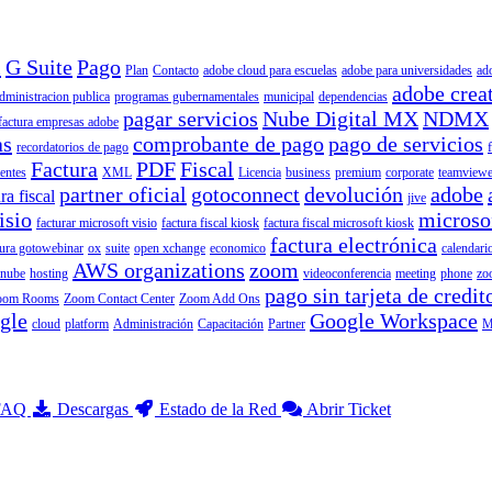
l
G Suite
Pago
Plan
Contacto
adobe cloud para escuelas
adobe para universidades
ad
adobe crea
dministracion publica
programas gubernamentales
municipal
dependencias
pagar servicios
Nube Digital MX
NDMX
factura empresas adobe
as
comprobante de pago
pago de servicios
recordatorios de pago
Factura
PDF
Fiscal
ientes
XML
Licencia
business
premium
corporate
teamviewe
partner oficial
gotoconnect
devolución
adobe
ra fiscal
jive
isio
microso
facturar microsoft visio
factura fiscal kiosk
factura fiscal microsoft kiosk
factura electrónica
tura gotowebinar
ox
suite
open xchange
economico
calendari
AWS organizations
zoom
nube
hosting
videoconferencia
meeting
phone
zo
pago sin tarjeta de credit
oom Rooms
Zoom Contact Center
Zoom Add Ons
gle
Google Workspace
cloud
platform
Administración
Capacitación
Partner
M
 FAQ
Descargas
Estado de la Red
Abrir Ticket