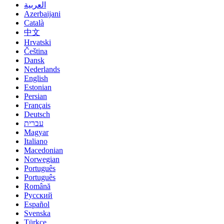
العربية
Azerbaijani
Català
中文
Hrvatski
Čeština
Dansk
Nederlands
English
Estonian
Persian
Français
Deutsch
עברית
Magyar
Italiano
Macedonian
Norwegian
Português
Português
Română
Русский
Español
Svenska
Türkçe