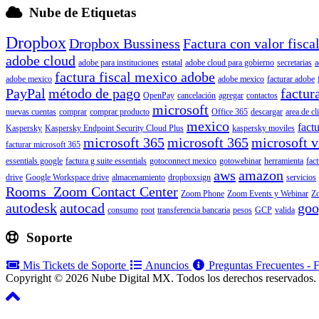
Nube de Etiquetas
Dropbox
Dropbox Bussiness
Factura con valor fisca
adobe cloud
adobe para instituciones
estatal
adobe cloud para gobierno
secretarias
a
factura fiscal mexico adobe
adobe mexico
adobe mexico
facturar adobe
PayPal
método de pago
factur
OpenPay
cancelación
agregar
contactos
microsoft
nuevas cuentas
comprar
comprar producto
Office 365
descargar
area de cl
mexico
factu
Kaspersky
Kaspersky Endpoint Security Cloud Plus
kaspersky moviles
microsoft 365
microsoft 365
microsoft v
facturar microsoft 365
essentials google
factura g suite essentials
gotoconnect mexico
gotowebinar
herramienta
fac
aws
amazon
drive
Google Workspace drive
almacenamiento
dropboxsign
servicios
Rooms Zoom Contact Center
Zoom Phone
Zoom Events y Webinar
Z
autodesk
autocad
goo
consumo
root
transferencia bancaria
pesos
GCP
valida
Soporte
Mis Tickets de Soporte
Anuncios
Preguntas Frecuentes -
Copyright © 2026 Nube Digital MX. Todos los derechos reservados.