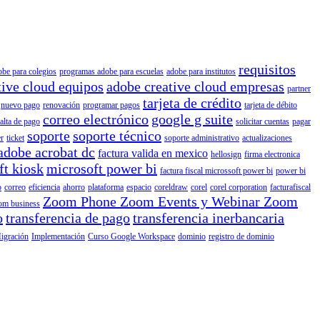
requisitos
obe para colegios
programas adobe para escuelas
adobe para institutos
tive cloud equipos
adobe creative cloud empresas
partner
tarjeta de crédito
nuevo pago
renovación
programar pagos
tarjeta de débito
correo electrónico
google g suite
falta de pago
solicitar cuentas
pagar
soporte
soporte técnico
r
ticket
soporte administrativo
actualizaciones
adobe acrobat dc
factura valida en mexico
hellosign
firma electronica
ft kiosk
microsoft power bi
factura fiscal microssoft power bi
power bi
o
correo
eficiencia
ahorro
plataforma
espacio
coreldraw
corel
corel corporation
facturafiscal
Zoom Phone Zoom Events y Webinar Zoom
om business
o
transferencia de pago
transferencia inerbancaria
igración
Implementación
Curso Google Workspace
dominio
registro de dominio