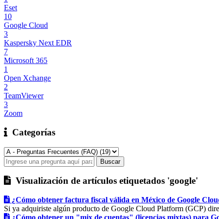
Eset
10
Google Cloud
3
Kaspersky Next EDR
7
Microsoft 365
1
Open Xchange
2
TeamViewer
3
Zoom
Categorías
Visualización de artículos etiquetados 'google'
¿Cómo obtener factura fiscal válida en México de Google Clo
Si ya adquiriste algún producto de Google Cloud Platform (GCP) dire
¿Cómo obtener un "mix de cuentas" (licencias mixtas) para 