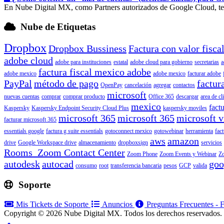
En Nube Digital MX, como Partners autorizados de Google Cloud, tene
Nube de Etiquetas
Dropbox
Dropbox Bussiness
Factura con valor fisca
adobe cloud
adobe para instituciones
estatal
adobe cloud para gobierno
secretarias
a
factura fiscal mexico adobe
adobe mexico
adobe mexico
facturar adobe
PayPal
método de pago
factur
OpenPay
cancelación
agregar
contactos
microsoft
nuevas cuentas
comprar
comprar producto
Office 365
descargar
area de cl
mexico
factu
Kaspersky
Kaspersky Endpoint Security Cloud Plus
kaspersky moviles
microsoft 365
microsoft 365
microsoft v
facturar microsoft 365
essentials google
factura g suite essentials
gotoconnect mexico
gotowebinar
herramienta
fac
aws
amazon
drive
Google Workspace drive
almacenamiento
dropboxsign
servicios
Rooms Zoom Contact Center
Zoom Phone
Zoom Events y Webinar
Z
autodesk
autocad
goo
consumo
root
transferencia bancaria
pesos
GCP
valida
Soporte
Mis Tickets de Soporte
Anuncios
Preguntas Frecuentes -
Copyright © 2026 Nube Digital MX. Todos los derechos reservados.