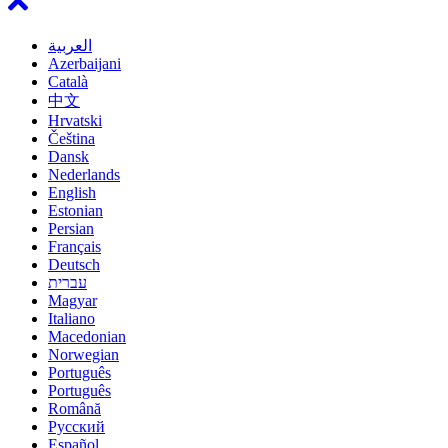
العربية
Azerbaijani
Català
中文
Hrvatski
Čeština
Dansk
Nederlands
English
Estonian
Persian
Français
Deutsch
עברית
Magyar
Italiano
Macedonian
Norwegian
Português
Português
Română
Русский
Español