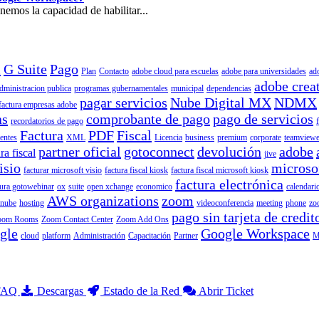
mos la capacidad de habilitar...
l
G Suite
Pago
Plan
Contacto
adobe cloud para escuelas
adobe para universidades
ad
adobe crea
dministracion publica
programas gubernamentales
municipal
dependencias
pagar servicios
Nube Digital MX
NDMX
factura empresas adobe
as
comprobante de pago
pago de servicios
recordatorios de pago
Factura
PDF
Fiscal
ientes
XML
Licencia
business
premium
corporate
teamviewe
partner oficial
gotoconnect
devolución
adobe
ra fiscal
jive
isio
microso
facturar microsoft visio
factura fiscal kiosk
factura fiscal microsoft kiosk
factura electrónica
tura gotowebinar
ox
suite
open xchange
economico
calendari
AWS organizations
zoom
nube
hosting
videoconferencia
meeting
phone
zo
pago sin tarjeta de credit
oom Rooms
Zoom Contact Center
Zoom Add Ons
gle
Google Workspace
cloud
platform
Administración
Capacitación
Partner
M
 FAQ
Descargas
Estado de la Red
Abrir Ticket