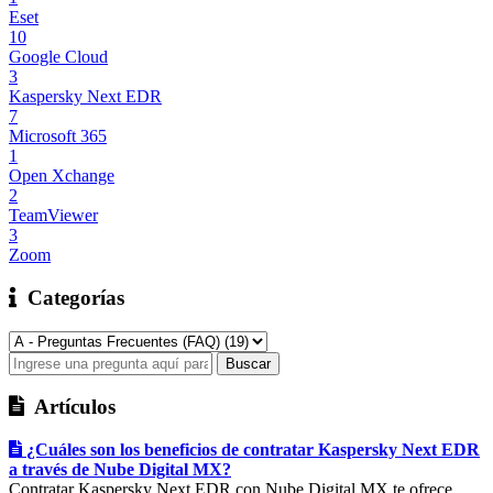
Eset
10
Google Cloud
3
Kaspersky Next EDR
7
Microsoft 365
1
Open Xchange
2
TeamViewer
3
Zoom
Categorías
Artículos
¿Cuáles son los beneficios de contratar Kaspersky Next EDR
a través de Nube Digital MX?
Contratar Kaspersky Next EDR con Nube Digital MX te ofrece