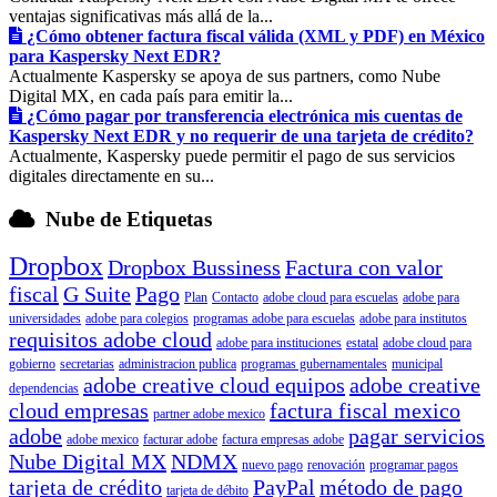
ventajas significativas más allá de la...
¿Cómo obtener factura fiscal válida (XML y PDF) en México
para Kaspersky Next EDR?
Actualmente Kaspersky se apoya de sus partners, como Nube
Digital MX, en cada país para emitir la...
¿Cómo pagar por transferencia electrónica mis cuentas de
Kaspersky Next EDR y no requerir de una tarjeta de crédito?
Actualmente, Kaspersky puede permitir el pago de sus servicios
digitales directamente en su...
Nube de Etiquetas
Dropbox
Dropbox Bussiness
Factura con valor
fiscal
G Suite
Pago
Plan
Contacto
adobe cloud para escuelas
adobe para
universidades
adobe para colegios
programas adobe para escuelas
adobe para institutos
requisitos adobe cloud
adobe para instituciones
estatal
adobe cloud para
gobierno
secretarias
administracion publica
programas gubernamentales
municipal
adobe creative cloud equipos
adobe creative
dependencias
cloud empresas
factura fiscal mexico
partner adobe mexico
adobe
pagar servicios
adobe mexico
facturar adobe
factura empresas adobe
Nube Digital MX
NDMX
nuevo pago
renovación
programar pagos
tarjeta de crédito
PayPal
método de pago
tarjeta de débito