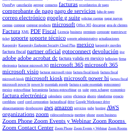
facturas
OpenPay
cancelación
agregar
contactos
recordatorios de pago
comprobante de pago
pago de servicios
falta de pago
correo electrónico
google g suite
solicitar cuentas
pagar nuevas
microsoft
cuentas
comprar
comprar producto
Office 365
descargar
area de clientes
Factura
PDF
Fiscal
XML
Licencia
business
premium
corporate
teamviewer
soporte
soporte técnico
ticket
soporte administrativo
actualizaciones
mexico
Kaspersky
Kaspersky Endpoint Security Cloud Plus
kaspersky moviles
partner oficial
gotoconnect
devolución
factura fiscal
jive
adobe
adobe acrobat dc
factura valida en mexico
hellosign
firma
microsoft 365
microsoft 365
electronica
facturar microsoft 365
microsoft visio
facturar microsoft visio
factura fiscal kiosk
factura fiscal
microsoft kiosk
microsoft power bi
microsoft kiosk
factura fiscal
microssoft power bi
power bi
essentials google
factura g suite essentials
gotoconnect
mexico
gotowebinar
herramienta
factura gotowebinar
ox
suite
open xchange
economico
factura electrónica
calendario
correo
eficiencia
ahorro
plataforma
espacio
coreldraw
corel
corel corporation
facturafiscal
drive
Google Workspace drive
aws
amazon
AWS
almacenamiento
dropboxsign
servicios
nube
hosting
organizations
zoom
videoconferencia
meeting
phone
zoom business
Zoom Phone Zoom Events y Webinar Zoom Rooms
Zoom Contact Center
Zoom Phone
Zoom Events y Webinar
Zoom Rooms