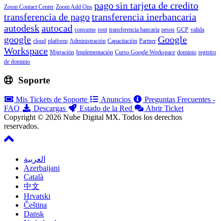
pago sin tarjeta de credito
Zoom Contact Center
Zoom Add Ons
transferencia de pago
transferencia inerbancaria
autodesk
autocad
consumo
root
transferencia bancaria
pesos
GCP
valida
google
Google
cloud
platform
Administración
Capacitación
Partner
Workspace
Migración
Implementación
Curso Google Workspace
dominio
registro
de dominio
Soporte
Mis Tickets de Soporte
Anuncios
Preguntas Frecuentes -
FAQ
Descargas
Estado de la Red
Abrir Ticket
Copyright © 2026 Nube Digital MX. Todos los derechos
reservados.
العربية
Azerbaijani
Català
中文
Hrvatski
Čeština
Dansk