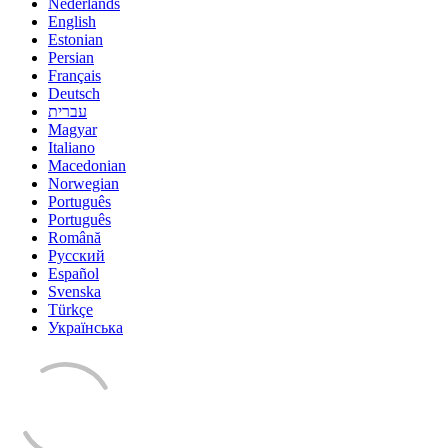
Nederlands
English
Estonian
Persian
Français
Deutsch
עברית
Magyar
Italiano
Macedonian
Norwegian
Português
Português
Română
Русский
Español
Svenska
Türkçe
Українська