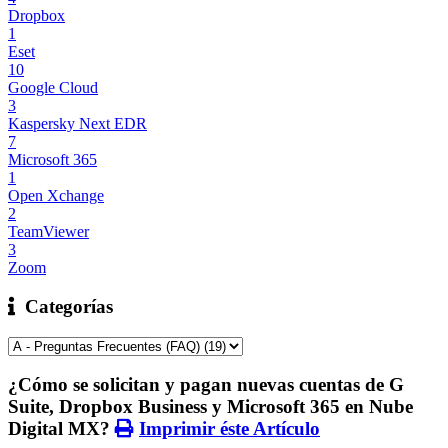
Dropbox
1
Eset
10
Google Cloud
3
Kaspersky Next EDR
7
Microsoft 365
1
Open Xchange
2
TeamViewer
3
Zoom
Categorías
¿Cómo se solicitan y pagan nuevas cuentas de G
Suite, Dropbox Business y Microsoft 365 en Nube
Digital MX?
Imprimir éste Artículo