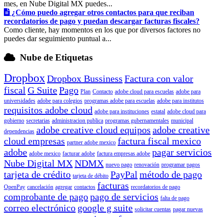
mes, en Nube Digital MX puedes...
¿Cómo puedo agregar otros contactos para que reciban
recordatorios de pago y puedan descargar facturas fiscales?
Como cliente, hay momentos en los que por diversos factores no
puedes dar seguimiento puntual a...
Nube de Etiquetas
Dropbox
Dropbox Bussiness
Factura con valor
fiscal
G Suite
Pago
Plan
Contacto
adobe cloud para escuelas
adobe para
universidades
adobe para colegios
programas adobe para escuelas
adobe para institutos
requisitos adobe cloud
adobe para instituciones
estatal
adobe cloud para
gobierno
secretarias
administracion publica
programas gubernamentales
municipal
adobe creative cloud equipos
adobe creative
dependencias
cloud empresas
factura fiscal mexico
partner adobe mexico
adobe
pagar servicios
adobe mexico
facturar adobe
factura empresas adobe
Nube Digital MX
NDMX
nuevo pago
renovación
programar pagos
tarjeta de crédito
PayPal
método de pago
tarjeta de débito
facturas
OpenPay
cancelación
agregar
contactos
recordatorios de pago
comprobante de pago
pago de servicios
falta de pago
correo electrónico
google g suite
solicitar cuentas
pagar nuevas