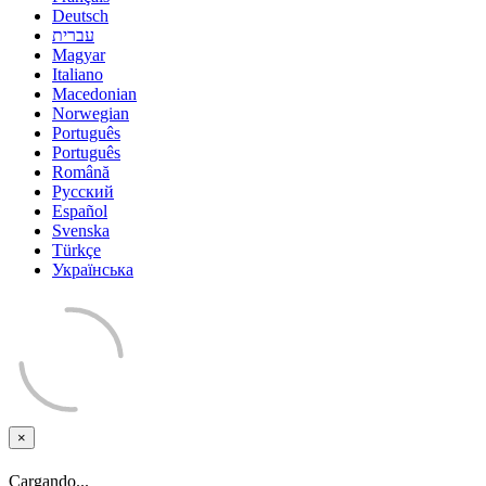
Deutsch
עברית
Magyar
Italiano
Macedonian
Norwegian
Português
Português
Română
Русский
Español
Svenska
Türkçe
Українська
×
Cerrar
Cargando...