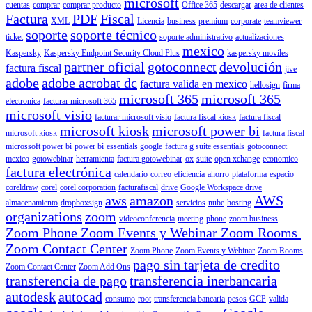
microsoft
cuentas
comprar
comprar producto
Office 365
descargar
area de clientes
Factura
PDF
Fiscal
XML
Licencia
business
premium
corporate
teamviewer
soporte
soporte técnico
ticket
soporte administrativo
actualizaciones
mexico
Kaspersky
Kaspersky Endpoint Security Cloud Plus
kaspersky moviles
partner oficial
gotoconnect
devolución
factura fiscal
jive
adobe
adobe acrobat dc
factura valida en mexico
hellosign
firma
microsoft 365
microsoft 365
electronica
facturar microsoft 365
microsoft visio
facturar microsoft visio
factura fiscal kiosk
factura fiscal
microsoft kiosk
microsoft power bi
microsoft kiosk
factura fiscal
microssoft power bi
power bi
essentials google
factura g suite essentials
gotoconnect
mexico
gotowebinar
herramienta
factura gotowebinar
ox
suite
open xchange
economico
factura electrónica
calendario
correo
eficiencia
ahorro
plataforma
espacio
coreldraw
corel
corel corporation
facturafiscal
drive
Google Workspace drive
aws
amazon
AWS
almacenamiento
dropboxsign
servicios
nube
hosting
organizations
zoom
videoconferencia
meeting
phone
zoom business
Zoom Phone Zoom Events y Webinar Zoom Rooms
Zoom Contact Center
Zoom Phone
Zoom Events y Webinar
Zoom Rooms
pago sin tarjeta de credito
Zoom Contact Center
Zoom Add Ons
transferencia de pago
transferencia inerbancaria
autodesk
autocad
consumo
root
transferencia bancaria
pesos
GCP
valida