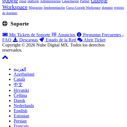
google
Google
cloud
platform
Administración
Capacitación
Partner
Workspace
Migración
Implementación
Curso Google Workspace
dominio
registro
de dominio
Soporte
Mis Tickets de Soporte
Anuncios
Preguntas Frecuentes -
FAQ
Descargas
Estado de la Red
Abrir Ticket
Copyright © 2026 Nube Digital MX. Todos los derechos
reservados.
العربية
Azerbaijani
Català
中文
Hrvatski
Čeština
Dansk
Nederlands
English
Estonian
Persian
Français