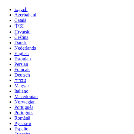
العربية
Azerbaijani
Català
中文
Hrvatski
Čeština
Dansk
Nederlands
English
Estonian
Persian
Français
Deutsch
עברית
Magyar
Italiano
Macedonian
Norwegian
Português
Português
Română
Русский
Español