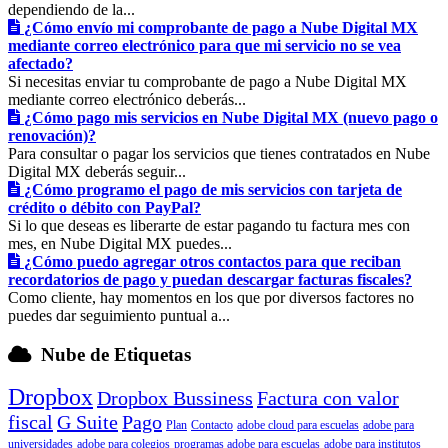
dependiendo de la...
¿Cómo envío mi comprobante de pago a Nube Digital MX
mediante correo electrónico para que mi servicio no se vea
afectado?
Si necesitas enviar tu comprobante de pago a Nube Digital MX
mediante correo electrónico deberás...
¿Cómo pago mis servicios en Nube Digital MX (nuevo pago o
renovación)?
Para consultar o pagar los servicios que tienes contratados en Nube
Digital MX deberás seguir...
¿Cómo programo el pago de mis servicios con tarjeta de
crédito o débito con PayPal?
Si lo que deseas es liberarte de estar pagando tu factura mes con
mes, en Nube Digital MX puedes...
¿Cómo puedo agregar otros contactos para que reciban
recordatorios de pago y puedan descargar facturas fiscales?
Como cliente, hay momentos en los que por diversos factores no
puedes dar seguimiento puntual a...
Nube de Etiquetas
Dropbox
Dropbox Bussiness
Factura con valor
fiscal
G Suite
Pago
Plan
Contacto
adobe cloud para escuelas
adobe para
universidades
adobe para colegios
programas adobe para escuelas
adobe para institutos