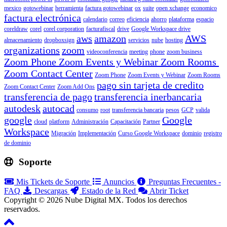
mexico
gotowebinar
herramienta
factura gotowebinar
ox
suite
open xchange
economico
factura electrónica
calendario
correo
eficiencia
ahorro
plataforma
espacio
coreldraw
corel
corel corporation
facturafiscal
drive
Google Workspace drive
aws
amazon
AWS
almacenamiento
dropboxsign
servicios
nube
hosting
organizations
zoom
videoconferencia
meeting
phone
zoom business
Zoom Phone Zoom Events y Webinar Zoom Rooms
Zoom Contact Center
Zoom Phone
Zoom Events y Webinar
Zoom Rooms
pago sin tarjeta de credito
Zoom Contact Center
Zoom Add Ons
transferencia de pago
transferencia inerbancaria
autodesk
autocad
consumo
root
transferencia bancaria
pesos
GCP
valida
google
Google
cloud
platform
Administración
Capacitación
Partner
Workspace
Migración
Implementación
Curso Google Workspace
dominio
registro
de dominio
Soporte
Mis Tickets de Soporte
Anuncios
Preguntas Frecuentes -
FAQ
Descargas
Estado de la Red
Abrir Ticket
Copyright © 2026 Nube Digital MX. Todos los derechos
reservados.