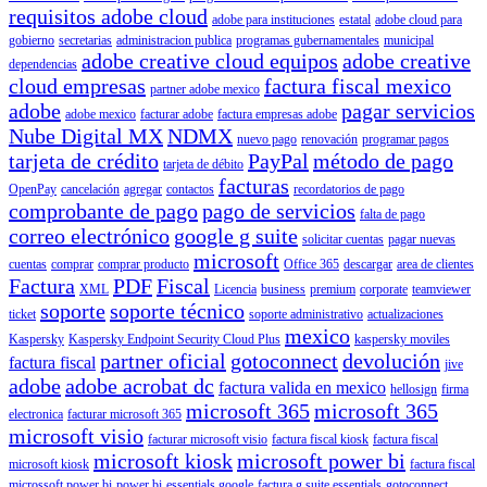
requisitos adobe cloud
adobe para instituciones
estatal
adobe cloud para
gobierno
secretarias
administracion publica
programas gubernamentales
municipal
adobe creative cloud equipos
adobe creative
dependencias
cloud empresas
factura fiscal mexico
partner adobe mexico
adobe
pagar servicios
adobe mexico
facturar adobe
factura empresas adobe
Nube Digital MX
NDMX
nuevo pago
renovación
programar pagos
tarjeta de crédito
PayPal
método de pago
tarjeta de débito
facturas
OpenPay
cancelación
agregar
contactos
recordatorios de pago
comprobante de pago
pago de servicios
falta de pago
correo electrónico
google g suite
solicitar cuentas
pagar nuevas
microsoft
cuentas
comprar
comprar producto
Office 365
descargar
area de clientes
Factura
PDF
Fiscal
XML
Licencia
business
premium
corporate
teamviewer
soporte
soporte técnico
ticket
soporte administrativo
actualizaciones
mexico
Kaspersky
Kaspersky Endpoint Security Cloud Plus
kaspersky moviles
partner oficial
gotoconnect
devolución
factura fiscal
jive
adobe
adobe acrobat dc
factura valida en mexico
hellosign
firma
microsoft 365
microsoft 365
electronica
facturar microsoft 365
microsoft visio
facturar microsoft visio
factura fiscal kiosk
factura fiscal
microsoft kiosk
microsoft power bi
microsoft kiosk
factura fiscal
microssoft power bi
power bi
essentials google
factura g suite essentials
gotoconnect