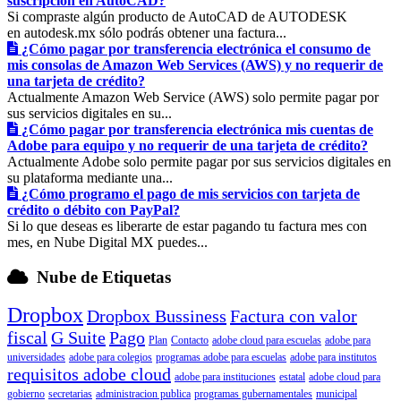
suscripción en AutoCAD?
Si compraste algún producto de AutoCAD de AUTODESK
en autodesk.mx sólo podrás obtener una factura...
¿Cómo pagar por transferencia electrónica el consumo de
mis consolas de Amazon Web Services (AWS) y no requerir de
una tarjeta de crédito?
Actualmente Amazon Web Service (AWS) solo permite pagar por
sus servicios digitales en su...
¿Cómo pagar por transferencia electrónica mis cuentas de
Adobe para equipo y no requerir de una tarjeta de crédito?
Actualmente Adobe solo permite pagar por sus servicios digitales en
su plataforma mediante una...
¿Cómo programo el pago de mis servicios con tarjeta de
crédito o débito con PayPal?
Si lo que deseas es liberarte de estar pagando tu factura mes con
mes, en Nube Digital MX puedes...
Nube de Etiquetas
Dropbox
Dropbox Bussiness
Factura con valor
fiscal
G Suite
Pago
Plan
Contacto
adobe cloud para escuelas
adobe para
universidades
adobe para colegios
programas adobe para escuelas
adobe para institutos
requisitos adobe cloud
adobe para instituciones
estatal
adobe cloud para
gobierno
secretarias
administracion publica
programas gubernamentales
municipal