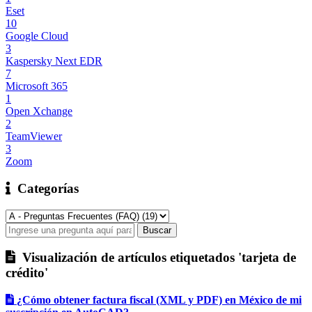
Eset
10
Google Cloud
3
Kaspersky Next EDR
7
Microsoft 365
1
Open Xchange
2
TeamViewer
3
Zoom
Categorías
Visualización de artículos etiquetados 'tarjeta de
crédito'
¿Cómo obtener factura fiscal (XML y PDF) en México de mi