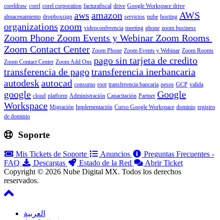
coreldraw
corel
corel corporation
facturafiscal
drive
Google Workspace drive
aws
amazon
AWS
almacenamiento
dropboxsign
servicios
nube
hosting
organizations
zoom
videoconferencia
meeting
phone
zoom business
Zoom Phone Zoom Events y Webinar Zoom Rooms
Zoom Contact Center
Zoom Phone
Zoom Events y Webinar
Zoom Rooms
pago sin tarjeta de credito
Zoom Contact Center
Zoom Add Ons
transferencia de pago
transferencia inerbancaria
autodesk
autocad
consumo
root
transferencia bancaria
pesos
GCP
valida
google
Google
cloud
platform
Administración
Capacitación
Partner
Workspace
Migración
Implementación
Curso Google Workspace
dominio
registro
de dominio
Soporte
Mis Tickets de Soporte
Anuncios
Preguntas Frecuentes -
FAQ
Descargas
Estado de la Red
Abrir Ticket
Copyright © 2026 Nube Digital MX. Todos los derechos
reservados.
العربية