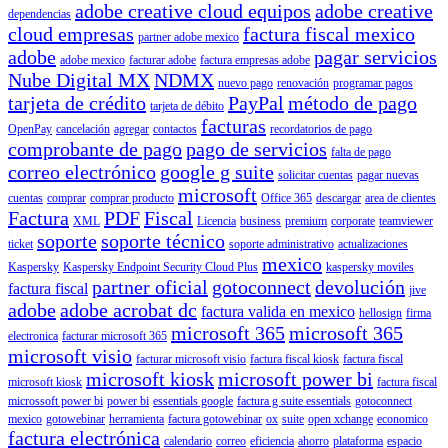
adobe creative cloud equipos
adobe creative
dependencias
cloud empresas
factura fiscal mexico
partner adobe mexico
adobe
pagar servicios
adobe mexico
facturar adobe
factura empresas adobe
Nube Digital MX
NDMX
nuevo pago
renovación
programar pagos
tarjeta de crédito
PayPal
método de pago
tarjeta de débito
facturas
OpenPay
cancelación
agregar
contactos
recordatorios de pago
comprobante de pago
pago de servicios
falta de pago
correo electrónico
google g suite
solicitar cuentas
pagar nuevas
microsoft
cuentas
comprar
comprar producto
Office 365
descargar
area de clientes
Factura
PDF
Fiscal
XML
Licencia
business
premium
corporate
teamviewer
soporte
soporte técnico
ticket
soporte administrativo
actualizaciones
mexico
Kaspersky
Kaspersky Endpoint Security Cloud Plus
kaspersky moviles
partner oficial
gotoconnect
devolución
factura fiscal
jive
adobe
adobe acrobat dc
factura valida en mexico
hellosign
firma
microsoft 365
microsoft 365
electronica
facturar microsoft 365
microsoft visio
facturar microsoft visio
factura fiscal kiosk
factura fiscal
microsoft kiosk
microsoft power bi
microsoft kiosk
factura fiscal
microssoft power bi
power bi
essentials google
factura g suite essentials
gotoconnect
mexico
gotowebinar
herramienta
factura gotowebinar
ox
suite
open xchange
economico
factura electrónica
calendario
correo
eficiencia
ahorro
plataforma
espacio