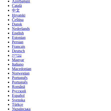
Azerbaijani
Català
中文
Hrvatski
Čeština
Dansk
Nederlands
English
Estonian
Persian
Français
Deutsch
עברית
Magyar
Italiano
Macedonian
Norwegian
Português
Português
Română
Русский
Español
Svenska
Türkçe
Українська