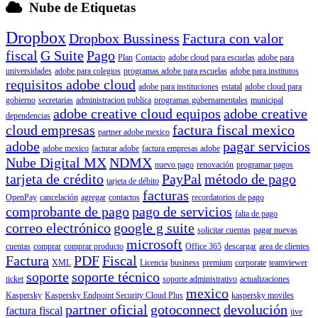
Nube de Etiquetas
Dropbox
Dropbox Bussiness
Factura con valor
fiscal
G Suite
Pago
Plan
Contacto
adobe cloud para escuelas
adobe para
universidades
adobe para colegios
programas adobe para escuelas
adobe para institutos
requisitos adobe cloud
adobe para instituciones
estatal
adobe cloud para
gobierno
secretarias
administracion publica
programas gubernamentales
municipal
adobe creative cloud equipos
adobe creative
dependencias
cloud empresas
factura fiscal mexico
partner adobe mexico
adobe
pagar servicios
adobe mexico
facturar adobe
factura empresas adobe
Nube Digital MX
NDMX
nuevo pago
renovación
programar pagos
tarjeta de crédito
PayPal
método de pago
tarjeta de débito
facturas
OpenPay
cancelación
agregar
contactos
recordatorios de pago
comprobante de pago
pago de servicios
falta de pago
correo electrónico
google g suite
solicitar cuentas
pagar nuevas
microsoft
cuentas
comprar
comprar producto
Office 365
descargar
area de clientes
Factura
PDF
Fiscal
XML
Licencia
business
premium
corporate
teamviewer
soporte
soporte técnico
ticket
soporte administrativo
actualizaciones
mexico
Kaspersky
Kaspersky Endpoint Security Cloud Plus
kaspersky moviles
partner oficial
gotoconnect
devolución
factura fiscal
jive