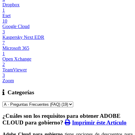
Dropbox
1
Eset
10
Google Cloud
3
Kaspersky Next EDR
7
Microsoft 365
1
Open Xchange
2
TeamViewer
3
Zoom
Categorías
¿Cuáles son los requisitos para obtener ADOBE
CLOUD para gobierno?
Imprimir éste Artículo
Adobe Cloud para gobierno
tiene opciones de descuentos para