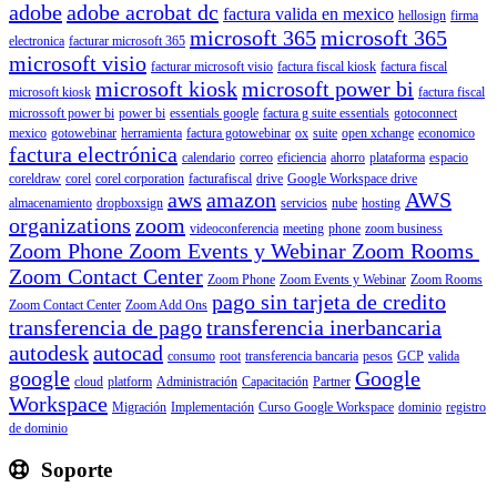
adobe
adobe acrobat dc
factura valida en mexico
hellosign
firma
microsoft 365
microsoft 365
electronica
facturar microsoft 365
microsoft visio
facturar microsoft visio
factura fiscal kiosk
factura fiscal
microsoft kiosk
microsoft power bi
microsoft kiosk
factura fiscal
microssoft power bi
power bi
essentials google
factura g suite essentials
gotoconnect
mexico
gotowebinar
herramienta
factura gotowebinar
ox
suite
open xchange
economico
factura electrónica
calendario
correo
eficiencia
ahorro
plataforma
espacio
coreldraw
corel
corel corporation
facturafiscal
drive
Google Workspace drive
aws
amazon
AWS
almacenamiento
dropboxsign
servicios
nube
hosting
organizations
zoom
videoconferencia
meeting
phone
zoom business
Zoom Phone Zoom Events y Webinar Zoom Rooms
Zoom Contact Center
Zoom Phone
Zoom Events y Webinar
Zoom Rooms
pago sin tarjeta de credito
Zoom Contact Center
Zoom Add Ons
transferencia de pago
transferencia inerbancaria
autodesk
autocad
consumo
root
transferencia bancaria
pesos
GCP
valida
google
Google
cloud
platform
Administración
Capacitación
Partner
Workspace
Migración
Implementación
Curso Google Workspace
dominio
registro
de dominio
Soporte