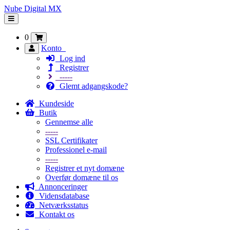
Nube Digital MX
Skift
navigation
0
Konto
Log ind
Registrer
-----
Glemt adgangskode?
Kundeside
Butik
Gennemse alle
-----
SSL Certifikater
Professionel e-mail
-----
Registrer et nyt domæne
Overfør domæne til os
Annonceringer
Vidensdatabase
Netværksstatus
Kontakt os