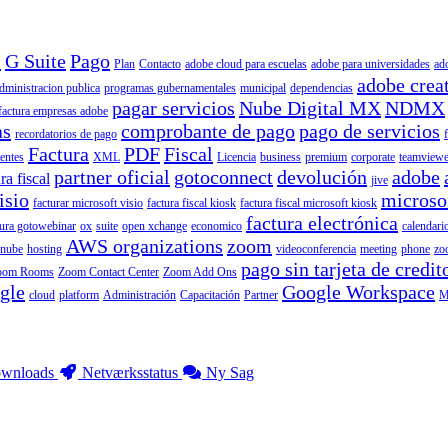
l
G Suite
Pago
Plan
Contacto
adobe cloud para escuelas
adobe para universidades
ad
adobe crea
dministracion publica
programas gubernamentales
municipal
dependencias
pagar servicios
Nube Digital MX
NDMX
factura empresas adobe
as
comprobante de pago
pago de servicios
recordatorios de pago
Factura
PDF
Fiscal
ientes
XML
Licencia
business
premium
corporate
teamviewe
partner oficial
gotoconnect
devolución
adobe
ra fiscal
jive
isio
microso
facturar microsoft visio
factura fiscal kiosk
factura fiscal microsoft kiosk
factura electrónica
tura gotowebinar
ox
suite
open xchange
economico
calendari
AWS organizations
zoom
nube
hosting
videoconferencia
meeting
phone
zo
pago sin tarjeta de credit
oom Rooms
Zoom Contact Center
Zoom Add Ons
gle
Google Workspace
cloud
platform
Administración
Capacitación
Partner
M
wnloads
Netværksstatus
Ny Sag