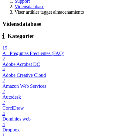
Support
Vidensdatabase
Viser artikler tagget almacenamiento
Vidensdatabase
Kategorier
19
A - Preguntas Frecuentes (FAQ)
2
Adobe Acrobat DC
4
Adobe Creative Cloud
2
Amazon Web Services
2
Autodesk
2
CorelDraw
4
Dominios web
4
Dropbox
1