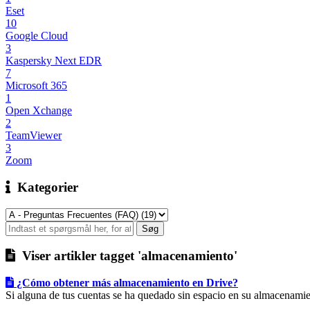
Eset
10
Google Cloud
3
Kaspersky Next EDR
7
Microsoft 365
1
Open Xchange
2
TeamViewer
3
Zoom
Kategorier
Viser artikler tagget 'almacenamiento'
¿Cómo obtener más almacenamiento en Drive?
Si alguna de tus cuentas se ha quedado sin espacio en su almacenamien