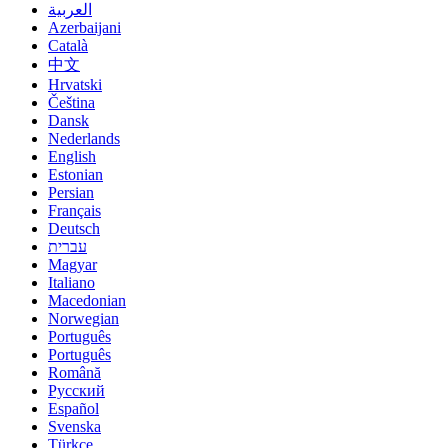
العربية
Azerbaijani
Català
中文
Hrvatski
Čeština
Dansk
Nederlands
English
Estonian
Persian
Français
Deutsch
עברית
Magyar
Italiano
Macedonian
Norwegian
Português
Português
Română
Русский
Español
Svenska
Türkçe