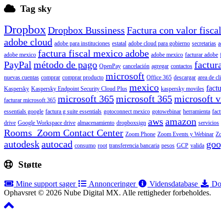
Tag sky
Dropbox
Dropbox Bussiness
Factura con valor fisca
adobe cloud
adobe para instituciones
estatal
adobe cloud para gobierno
secretarias
a
factura fiscal mexico adobe
adobe mexico
adobe mexico
facturar adobe
PayPal
método de pago
factur
OpenPay
cancelación
agregar
contactos
microsoft
nuevas cuentas
comprar
comprar producto
Office 365
descargar
area de cl
mexico
factu
Kaspersky
Kaspersky Endpoint Security Cloud Plus
kaspersky moviles
microsoft 365
microsoft 365
microsoft v
facturar microsoft 365
essentials google
factura g suite essentials
gotoconnect mexico
gotowebinar
herramienta
fac
aws
amazon
drive
Google Workspace drive
almacenamiento
dropboxsign
servicios
Rooms Zoom Contact Center
Zoom Phone
Zoom Events y Webinar
Z
autodesk
autocad
goo
consumo
root
transferencia bancaria
pesos
GCP
valida
Støtte
Mine support sager
Annonceringer
Vidensdatabase
Do
Ophavsret © 2026 Nube Digital MX. Alle rettigheder forbeholdes.