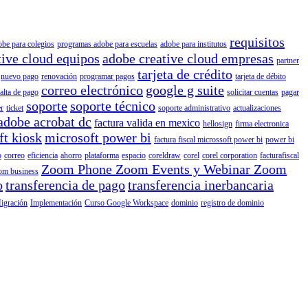
requisitos
obe para colegios
programas adobe para escuelas
adobe para institutos
tive cloud equipos
adobe creative cloud empresas
partner
tarjeta de crédito
nuevo pago
renovación
programar pagos
tarjeta de débito
correo electrónico
google g suite
falta de pago
solicitar cuentas
pagar
soporte
soporte técnico
r
ticket
soporte administrativo
actualizaciones
adobe acrobat dc
factura valida en mexico
hellosign
firma electronica
ft kiosk
microsoft power bi
factura fiscal microssoft power bi
power bi
o
correo
eficiencia
ahorro
plataforma
espacio
coreldraw
corel
corel corporation
facturafiscal
Zoom Phone Zoom Events y Webinar Zoom
om business
o
transferencia de pago
transferencia inerbancaria
igración
Implementación
Curso Google Workspace
dominio
registro de dominio