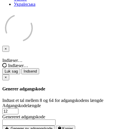
Українська
×
Luk
sag
Indlæser…
Indlæser…
Luk sag
Indsend
×
Generer adgangskode
Indtast et tal mellem 8 og 64 for adgangskodens længde
Adgangskodelængde
Genereret adgangskode
Generer ny adgangskode
Kopier