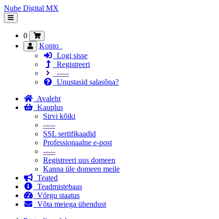
Nube Digital MX
Lülitage
navigeerimine
0
Konto
Logi sisse
Registreeri
-----
Unustasid salasõna?
Avaleht
Kauplus
Sirvi kõiki
-----
SSL sertifikaadid
Professionaalne e-post
-----
Registreeri uus domeen
Kanna üle domeen meile
Teated
Teadmistebaas
Võrgu staatus
Võta meiega ühendust