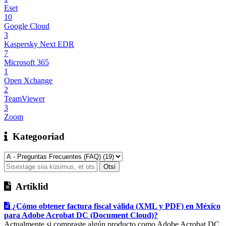
Eset
10
Google Cloud
3
Kaspersky Next EDR
7
Microsoft 365
1
Open Xchange
2
TeamViewer
3
Zoom
Kategooriad
Artiklid
¿Cómo obtener factura fiscal válida (XML y PDF) en México
para Adobe Acrobat DC (Document Cloud)?
Actualmente si compraste algún producto como Adobe Acrobat DC,