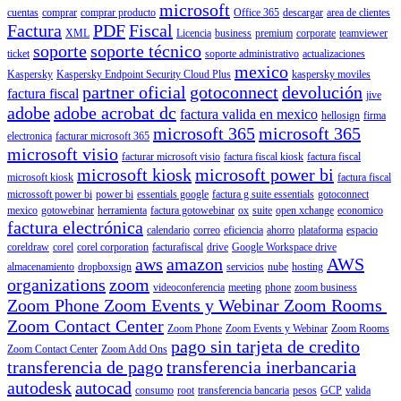
microsoft
cuentas
comprar
comprar producto
Office 365
descargar
area de clientes
Factura
PDF
Fiscal
XML
Licencia
business
premium
corporate
teamviewer
soporte
soporte técnico
ticket
soporte administrativo
actualizaciones
mexico
Kaspersky
Kaspersky Endpoint Security Cloud Plus
kaspersky moviles
partner oficial
gotoconnect
devolución
factura fiscal
jive
adobe
adobe acrobat dc
factura valida en mexico
hellosign
firma
microsoft 365
microsoft 365
electronica
facturar microsoft 365
microsoft visio
facturar microsoft visio
factura fiscal kiosk
factura fiscal
microsoft kiosk
microsoft power bi
microsoft kiosk
factura fiscal
microssoft power bi
power bi
essentials google
factura g suite essentials
gotoconnect
mexico
gotowebinar
herramienta
factura gotowebinar
ox
suite
open xchange
economico
factura electrónica
calendario
correo
eficiencia
ahorro
plataforma
espacio
coreldraw
corel
corel corporation
facturafiscal
drive
Google Workspace drive
aws
amazon
AWS
almacenamiento
dropboxsign
servicios
nube
hosting
organizations
zoom
videoconferencia
meeting
phone
zoom business
Zoom Phone Zoom Events y Webinar Zoom Rooms
Zoom Contact Center
Zoom Phone
Zoom Events y Webinar
Zoom Rooms
pago sin tarjeta de credito
Zoom Contact Center
Zoom Add Ons
transferencia de pago
transferencia inerbancaria
autodesk
autocad
consumo
root
transferencia bancaria
pesos
GCP
valida