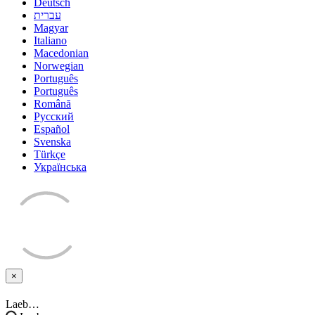
Deutsch
עברית
Magyar
Italiano
Macedonian
Norwegian
Português
Português
Română
Русский
Español
Svenska
Türkçe
Українська
×
Sulge
päring
Laeb…