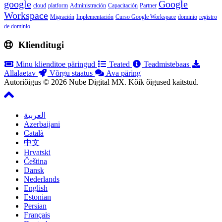
google
Google
cloud
platform
Administración
Capacitación
Partner
Workspace
Migración
Implementación
Curso Google Workspace
dominio
registro
de dominio
Klienditugi
Minu klienditoe päringud
Teated
Teadmistebaas
Allalaetav
Võrgu staatus
Ava päring
Autoriõigus © 2026 Nube Digital MX. Kõik õigused kaitstud.
العربية
Azerbaijani
Català
中文
Hrvatski
Čeština
Dansk
Nederlands
English
Estonian
Persian
Français