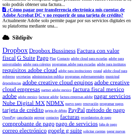
solo podrás obtener una factura...
¿Cómo pagar por transferencia electrónica mis cuentas de
Adobe Acrobat DC y no requerir de una tarjeta de crédito?
Actualmente Adobe solo permite pagar por sus servicios digitales en
su plataforma mediante una...
Sildipilv
Dropbox
Dropbox Bussiness
Factura con valor
fiscal
G Suite
Pago
Plan
Contacto
adobe cloud para escuelas
adobe para
universidades
adobe para colegios
programas adobe para escuelas
adobe para institutos
requisitos adobe cloud
adobe para instituciones
estatal
adobe cloud para
gobierno
secretarias
administracion publica
programas gubernamentales
municipal
adobe creative cloud equipos
adobe creative
dependencias
cloud empresas
factura fiscal mexico
partner adobe mexico
adobe
pagar servicios
adobe mexico
facturar adobe
factura empresas adobe
Nube Digital MX
NDMX
nuevo pago
renovación
programar pagos
tarjeta de crédito
PayPal
método de pago
tarjeta de débito
facturas
OpenPay
cancelación
agregar
contactos
recordatorios de pago
comprobante de pago
pago de servicios
falta de pago
correo electrónico
google g suite
solicitar cuentas
pagar nuevas