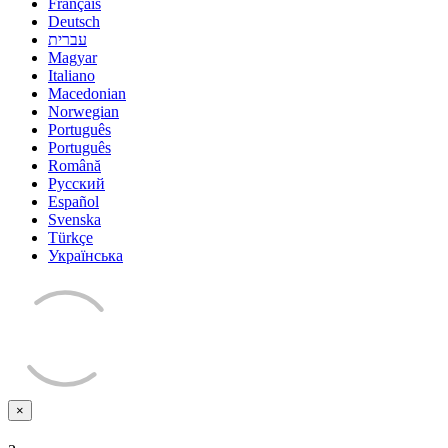
Français
Deutsch
עברית
Magyar
Italiano
Macedonian
Norwegian
Português
Português
Română
Русский
Español
Svenska
Türkçe
Українська
×
Закрыть
тикет