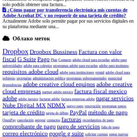
solo podrás obtener una factura...
¿Cómo pagar por transferencia electrónica mis cuentas de
Adobe Acrobat DC y no requerir de una tarjeta de crédito?
Actualmente Adobe solo permite pagar por sus servicios digitales en
su plataforma mediante una...
Облако меток
Dropbox
Dropbox Bussiness
Factura con valor
fiscal
G Suite
Pago
Plan
Contacto
adobe cloud para escuelas
adobe para
universidades
adobe para colegios
programas adobe para escuelas
adobe para institutos
requisitos adobe cloud
adobe para instituciones
estatal
adobe cloud para
gobierno
secretarias
administracion publica
programas gubernamentales
municipal
adobe creative cloud equipos
adobe creative
dependencias
cloud empresas
factura fiscal mexico
partner adobe mexico
adobe
pagar servicios
adobe mexico
facturar adobe
factura empresas adobe
Nube Digital MX
NDMX
nuevo pago
renovación
programar pagos
tarjeta de crédito
PayPal
método de pago
tarjeta de débito
facturas
OpenPay
cancelación
agregar
contactos
recordatorios de pago
comprobante de pago
pago de servicios
falta de pago
correo electrónico
google g suite
solicitar cuentas
pagar nuevas