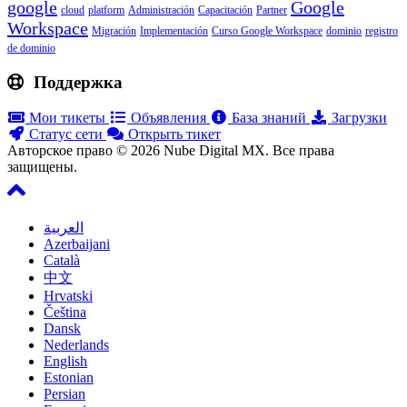
google
Google
cloud
platform
Administración
Capacitación
Partner
Workspace
Migración
Implementación
Curso Google Workspace
dominio
registro
de dominio
Поддержка
Мои тикеты
Объявления
База знаний
Загрузки
Статус сети
Открыть тикет
Авторское право © 2026 Nube Digital MX. Все права
защищены.
العربية
Azerbaijani
Català
中文
Hrvatski
Čeština
Dansk
Nederlands
English
Estonian
Persian