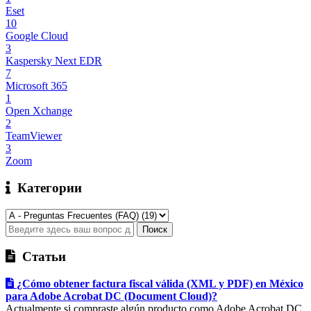
Eset
10
Google Cloud
3
Kaspersky Next EDR
7
Microsoft 365
1
Open Xchange
2
TeamViewer
3
Zoom
Категории
Статьи
¿Cómo obtener factura fiscal válida (XML y PDF) en México
para Adobe Acrobat DC (Document Cloud)?
Actualmente si compraste algún producto como Adobe Acrobat DC,