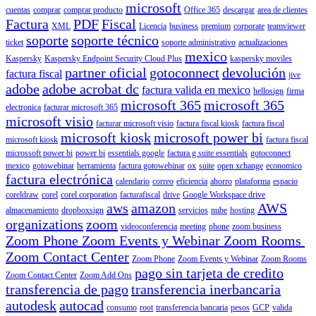
microsoft
cuentas
comprar
comprar producto
Office 365
descargar
area de clientes
Factura
PDF
Fiscal
XML
Licencia
business
premium
corporate
teamviewer
soporte
soporte técnico
ticket
soporte administrativo
actualizaciones
mexico
Kaspersky
Kaspersky Endpoint Security Cloud Plus
kaspersky moviles
partner oficial
gotoconnect
devolución
factura fiscal
jive
adobe
adobe acrobat dc
factura valida en mexico
hellosign
firma
microsoft 365
microsoft 365
electronica
facturar microsoft 365
microsoft visio
facturar microsoft visio
factura fiscal kiosk
factura fiscal
microsoft kiosk
microsoft power bi
microsoft kiosk
factura fiscal
microssoft power bi
power bi
essentials google
factura g suite essentials
gotoconnect
mexico
gotowebinar
herramienta
factura gotowebinar
ox
suite
open xchange
economico
factura electrónica
calendario
correo
eficiencia
ahorro
plataforma
espacio
coreldraw
corel
corel corporation
facturafiscal
drive
Google Workspace drive
aws
amazon
AWS
almacenamiento
dropboxsign
servicios
nube
hosting
organizations
zoom
videoconferencia
meeting
phone
zoom business
Zoom Phone Zoom Events y Webinar Zoom Rooms
Zoom Contact Center
Zoom Phone
Zoom Events y Webinar
Zoom Rooms
pago sin tarjeta de credito
Zoom Contact Center
Zoom Add Ons
transferencia de pago
transferencia inerbancaria
autodesk
autocad
consumo
root
transferencia bancaria
pesos
GCP
valida