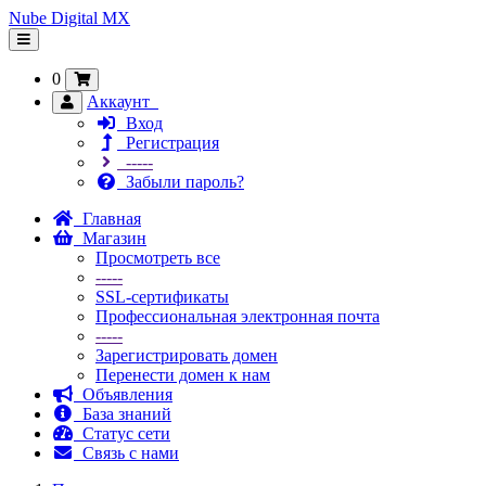
Nube Digital MX
Переключить
навигацию
0
Аккаунт
Вход
Регистрация
-----
Забыли пароль?
Главная
Магазин
Просмотреть все
-----
SSL-сертификаты
Профессиональная электронная почта
-----
Зарегистрировать домен
Перенести домен к нам
Объявления
База знаний
Статус сети
Связь с нами